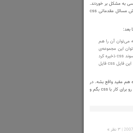
سی به مشکل بر خوردند.
به همین خاطر تصمیم گرفتم یک سری مطالب راجع به آموزش مسائل مقدماتی css
 می‌توان آن را هم
ار برد و هم می‌توان این مجموعه‌ی
دستورات را در یک فایل متنی ساده قرار داد و آن را با پسوند css ذخیره کرد
و با استفاده از این دستور به فایل html لینک کرد که به این فایل css فایل
ه هم مفید واقع بشه. در
مطالب بعدی این بحث سعی می‌کنم یک سری ابزار و روش ها رو برای کار با css بگم و
2007
|
۳ نظر »