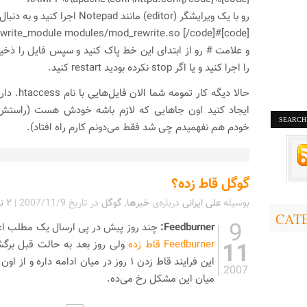
رو با یک ویرایشگر (editor) مانند Notepad اجرا کنید و به دنبال خط زیر بگردید:
[code]#LoadModule rewrite_module modules/mod_rewrite.so [/code]
را اجرا کنید و یا اگر stop نکرده بودید restart کنید.
حالا دیگه کار تمومه شما الان فایل‌هایی با نام
.htaccess
داری
ایجاد کنید اون جاهایی که لازم باشه خودش هست (راستش 
خودم هم نفهمیدم چی شد فقط می‌دونم کارم راه افتاد).
گوگل قاط زده؟
بوسیله
علی ایرانی
درباره‌ی
خبرها
,
گوگل
در تاریخ
2007/11/9
|
۲ نظر »
CAT
9
Feedburner:
چند روز پیش در پی ارسال یک مطلب اعل
11
Feedburner قاط زده
ولی روز بعد به حالت قبل برگش
2007
میان این مشکل رخ می‌ده.