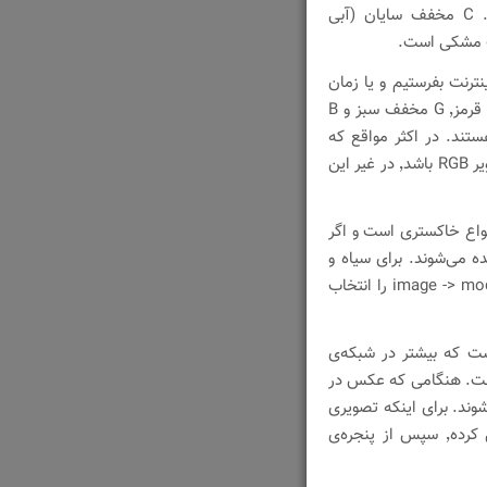
در این مدل٬ هر تصویر دارای ۴ کانال رنگی است. C مخفف سایان (آبی
ترنت بفرستیم و یا زمان
طراحی وب سایت باید مدل کار RGB باشد که در آن R مخفف قرمز٬ G مخفف سبز و B
ند. در اکثر مواقع که
بخواهیم از فیلتر‌های photoshop استفاده کنیم٬ باید مدل تصویر RGB باشد٬ در غیر این
واع خاکستری است و اگر
رنگ انتخاب کنیم٬ خاکستری دیده می‌شوند. برای سیاه و
سفید کردن یک عکس رنگی٬ باید از پنجره‌ی image -> mode -> Grayscale را انتخاب
ت که بیشتر در شبکه‌ی
 این حالت به 256 رنگ محدود است. هنگامی که عکس در
pho روی آن فعال نمی‌شوند. برای اینکه تصویری
را به این مدل رگردانیم٬ ابتدا باید مدل آن را به RGB تبدیل کرده٬ سپس از پنجره‌ی