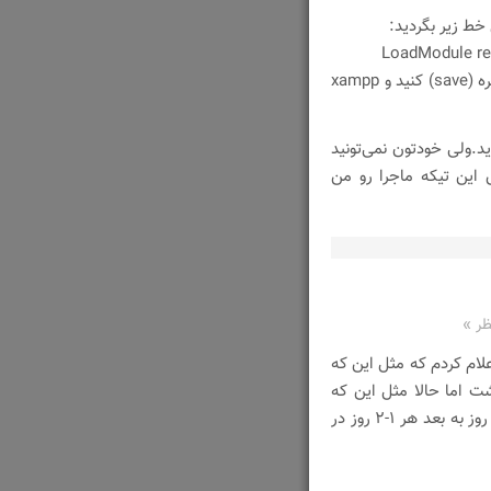
و علامت # رو از ابتدای این خط پاک کنید و سپس فایل را ذخیره (save) کنید و xampp
د.ولی خودتون نمی‌تونید
این تیکه ماجرا رو من
ام کردم که مثل این که
ت اما حالا مثل این که
این فرایند قاط زدن ۱ روز در میان ادامه داره و از اون روز به بعد هر ۱-۲ روز در