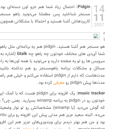
14
Pidgin:
احتمال زیاد شما هم جزو اون دسته‌ای بودید
11
مسنجر شناختید پس مطمئنا می‌دونید یاهو مسنجر 
2007
ی
ا
هو مسنجر هم آشنا هستید. pidgin هم یه برن
شما آی‌دی های مختلف خودتون چه یاهو چه
Gtalk
(اشاره به
سرویس ها رو تو یه صفحه دارید و می‌تونید با همه اون‌ها به ر
مسائل و مشکلات برنامه یاهو‌مسنجر رو هم نداشته باش
مدت‌ها پیش pidgin رو
معرفی
کرده بود.
music tracker:
خودتون رو در pidgin به برنامه winamp
که گوش می‌دید (با winamp) مشخصاتش رو تو ن
می‌ده. البته سعید عزیز هم مدتی پیش این افزونه رو برای ubuntu و Linux
بود و من هم بهتر دیدم برای ویندوزی‌های عزیز هم این افزو