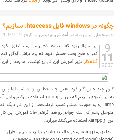
music tracker رو برای ویندوز می‌تونید از
اینجا
دریافت کنید.
چگونه در windows فایل htaccess. بسازیم؟
بوسیله
علی ایرانی
درباره‌ی
آموزشی
,
وردپرس
در تاریخ
2007/11/9
|
9
این سوالی بود که مدت‌ها ذهن من رو مشغول خودش ک
11
گذرا و هیچ وقت حسش نبود که برم براش گوگل کنم. 
گناهکار
عزیز آموزش این کار رو نوشت. اما بعد از این 
2007
کارم چند جایی گیر کرد. یعنی چند خطش رو نداشت اما پس از
به این نتیجه رسیدم که من از xampp استفاد
lamp رو به صورت دستی نصب کردند.بعد از این کار دیگه ت
متوسل بشم که البته جوابم رو هم گرفتم حالا آموزش این کار ر
من از xampp استفاده می‌کنند میزارم.
ابتدا بهتره xampp رو در حالت stop در بیارید و سپس فایل :
[code]%XAMPP%\apache\conf\httpd.conf[/code]