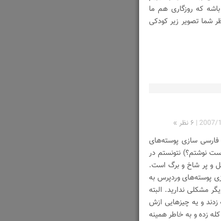
اشه که روزگاری هم ما
ظر شما تصویر زیر کودکی
2007/
|
۶ نظر »
فارسی سازی پوسته‌های
ست نوشتم؟) نتونستم در
 و پر شاخ و برگ است.
زی پوسته‌های وردپرس به
یگر مشکلی ندارید. البته
اگ اکثرا با html زیاد سر و کله زدند و یه چیزهایی ازش
اهاش سر و کله زده و به خاطر همینه