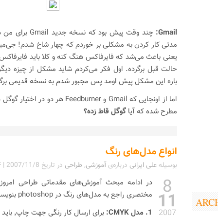
Gmail:
چند وقت پیش بود که 
مدتی کار کردن به مشکلی بر خوردم که چهار شاخ شدم! جی‌م
یعنی باعث می‌شد که فایرفاکس هنگ کنه و کلا باید فایرفاکس ب
حالت قبل برگرده. اول فکر می‌کردم شاید مشکل از چیزه دیگر
باره این مشکل پیش اومد پس مجبور شدم به نسخه قدیمی برگر
اما از اونجایی که Gmail و Feedburner ه
مطرح شده که آیا
گوگل قاط زده؟
انواع مدل‌های رنگ
بوسیله
علی ایرانی
درباره‌ی
آموزشی
,
طراحی
در تاریخ
2007/11/8
|
۴ 
8
در ادامه مبحث آموزش‌های مقدماتی طراحی امروز
11
مختصری راجع به مدل‌های رنگ در photoshop بنویسم:
ARC
2007
1. مدل CMYK: