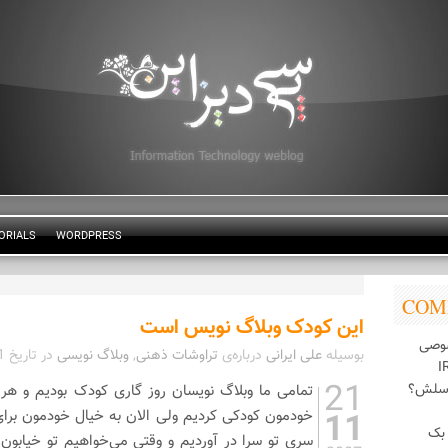
ORIALS
WORDPRESS
COM
این کودک وبلاگ نویس است
وصی
بوسیله
علی ایرانی
درباره‌ی
تراوشات ذهنی
,
وبلاگ نویسی
در تاریخ
1
21
اسلش؟
تمامی ما وبلاگ نویسان روز گاری کودک بودیم و هر
11
خودمون کودکی کردیم ولی الان به خیال خودمون بر
بک
سری تو سرا در آوردیم و وقتی می‌خواهیم تو خیابون 