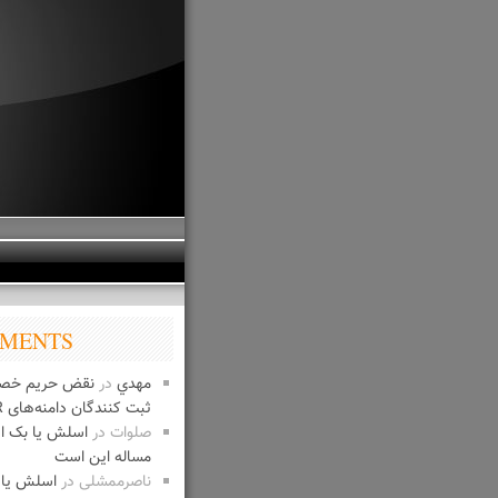
MENTS
مهدي
در
نقض حریم خص
ثبت کنندگان دامنه‌های IR
صلوات
در
اسلش یا بک 
مساله این است
ناصرممشلی
در
اسلش یا 