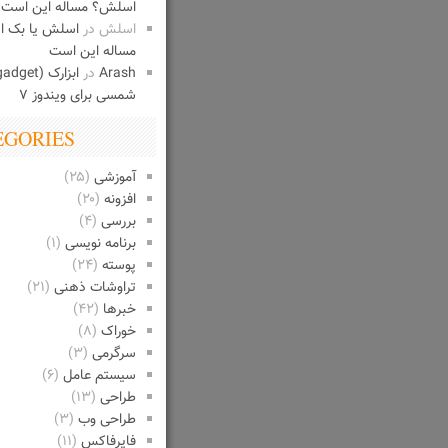
اسلش؟ مساله این است
اسلش
در
اسلش یا بک 
مساله این است
Arash
در
شمسی برای ویندوز ۷
EGORIES
آموزشی
(۲۵)
افزونه
(۲۰)
بررسی
(۴)
برنامه نویسی
(۱)
پوسته
(۲۴)
تراوشات ذهنی
(۲۱)
خبرها
(۴۲)
خوراک
(۸)
سرگرمی
(۳)
سیستم عامل
(۶)
طراحی
(۱۳)
طراحی وب
(۳)
فایرفاکس
(۱۱)