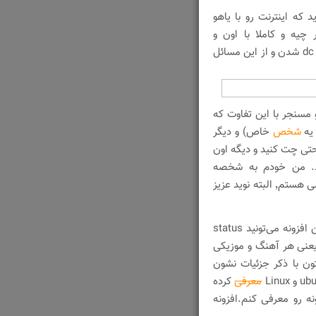
 که اینترنت رو با یاهو
چیه و کاملا با اون و
کاربرد‌هاش آشنا هستید و احتمالا با مشکلاتی همچون dc شدن و از این مسائل
امه‌ای مثل یاهو مسنجر با این تفاوت که
 یه
شخص
خاص) و دیگر
احتی چت کنید و دیگه اون
ید. من خودم به شخصه
مدت‌هاست که دارم از pidgin استفاده می‌کنم و خیلی هم راضی هستم٬ البته نوید عزیز
یک افزونه برای pidgin هست که با کمک این افزونه می‌تونید status
 بسپارید. یعنی چی؟ یعنی هر آهنگ و موزیکی
وار وضعیتتون با ذکر جزئیات نشون
معرفی
کرده
نه رو معرفی کنم.افزونه