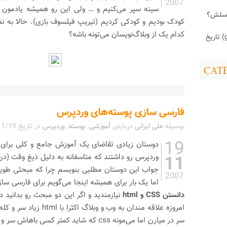
2007
سینه سپر می‌کنیم و … ولی این رو همیشه یادمون ب
اسلش؟
کودک بودیم و کودکی کردیم (تیریپ فیلسوف بازی). حالا به ن
کدام یک از وبلاگ‌نویسان می‌تونه باشه؟
ابزارک (gadget) تاریخ
CAT
فارسی سازی پوسته‌های وردپرس
بوسیله
علی ایرانی
درباره‌ی
آموزشی
,
پوسته
,
وردپرس
در تاریخ
11/19
19
دوستان زیادی تقاضای یک آموزش جامع و کلی برای 
11
وردپرس رو داشتند که متاسفانه به دلیل ذیغ وقت (در
جواب این دوستان مطلبی بنویسم چرا که مبحثی طویل
2007
اما یک بار برای همیشه اینجا می‌گویم برای فارسی سا
دانستن CSS و html
نیازمندید و اگر این دو مبحث رو بدانید د
امروزه علاقه مندان به وب و وبل
سر در میارن اما می‌مونه css که شاید کمتر کسی ب