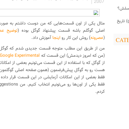
2007
اسلش؟
ابزارک (gadget) تاریخ
مثال یکی از اون قسمت‌هایی که من دوست داشتم به صور
اصلی گوگلم باشه قسمت پیشنهاد گوگل بوده (
توضیح عص
(
عصرونه
) روش این کار رو
اینجا
آموزش داد.
CAT
من از طریق این مطلب متوجه قسمت جدیدی شدم که گوگل تا
(من که امروز دیدمش) این قسمت که
Google Experimental
از گوگل که با استفاده از این قسمت می‌تونیم بعضی از امکانات
هست رو به گوگل پیش‌فرضمون (همون صفحه اصلی گوگلمون) اض
فقط بعضی از این امکانات آزمایشی در این قسمت قرار داده ش
کردم.