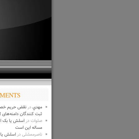
MENTS
مهدي
در
نقض حریم خص
ثبت کنندگان دامنه‌های IR
صلوات
در
اسلش یا بک 
مساله این است
ناصرممشلی
در
اسلش یا 