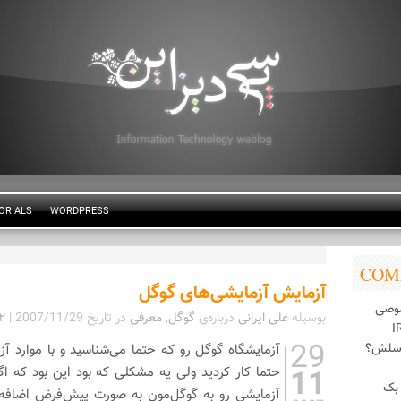
ORIALS
WORDPRESS
COM
آزمایش آزمایشی‌های گوگل
وصی
بوسیله
علی ایرانی
درباره‌ی
گوگل
,
معرفی
در تاریخ
2007/11/29
|
۲ نظر 
29
اسلش؟
آزمایشگاه گوگل رو که حتما می‌شناسید و با موارد آ
11
حتما کار کردید ولی یه مشکلی که بود این بود که اگ
بک
آزمایشی رو به گوگل‌مون به صورت پیش‌فرض اضافه ک