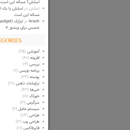
اسلش؟ مساله این است
اسلش
در
اسلش یا بک 
مساله این است
Arash
در
شمسی برای ویندوز ۷
EGORIES
آموزشی
(۲۵)
افزونه
(۲۰)
بررسی
(۴)
برنامه نویسی
(۱)
پوسته
(۲۴)
تراوشات ذهنی
(۲۱)
خبرها
(۴۲)
خوراک
(۸)
سرگرمی
(۳)
سیستم عامل
(۶)
طراحی
(۱۳)
طراحی وب
(۳)
فایرفاکس
(۱۱)