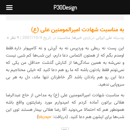
P30Design
به مناسبت شهادت امیرالمومنین علی (ع)
بوسیله
علی ایرانی
درباره‌ی
خبرها
,
مناسبت
در تاریخ
2007/10/4
|
۹ نظر »
این پست نه ربطی به وردپرس نه به آی‌تی و نه کامپیوتر داره.فقط
اومدم بگم که از همتون التماس دعا دارم، این شب‌ها کم شبی نیست
و نمی‌شه به همین سادگی‌ها از کنارش گذشت حداقل من یکی که
نمی‌تونم فقط یادتون باشه که ما رو هم دعا کنید که خیلی محتاجیم به
دعا این رو هم یادتان باشد اگر خاطرتان تنها ماند، دل به هر بی
سر‌وپایی ندهید.
به مناسبت شهادت امیرالمومنین علی (ع) یه مداحی از حاج عبدالرضا
هلالی براتون آماده کردم که امیدوارم مورد رضایتتون واقع باشه
همونطور هم که احتمالا می‌دونید آقا رضا هلالی بیمار هستند توی این
شب‌ها برای ایشون هم دعا کنید. (دریافت:
حیدربابا
)