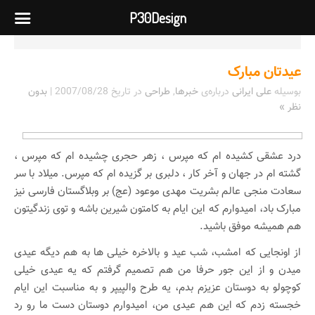
P30Design
عیدتان مبارک
بوسیله
علی ایرانی
درباره‌ی
خبرها
,
طراحی
در تاریخ
2007/08/28
|
بدون
نظر »
درد عشقی کشیده ام که مپرس ، زهر حجری چشیده ام که مپرس ،
گشته ام در جهان و آخر کار ، دلبری بر گزیده ام که مپرس. میلاد با سر
سعادت منجی عالم بشریت مهدی موعود (عج) بر وبلاگستان فارسی نیز
مبارک باد، امیدوارم که این ایام به کامتون شیرین باشه و توی زندگیتون
هم همیشه موفق باشید.
از اونجایی که امشب، شب عید و بالاخره خیلی ها به هم دیگه عیدی
میدن و از این جور حرفا من هم تصمیم گرفتم که یه عیدی خیلی
کوچولو به دوستان عزیزم بدم، یه طرح والپیپر و به مناسبت این ایام
خجسته زدم که این هم عیدی من، امیدوارم دوستان دست ما رو رد