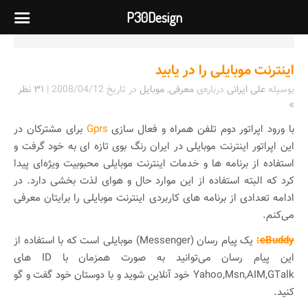
P30Design
اینترنت موبایلی را در یابید
بوسیله
علی ایرانی
درباره‌ی
معرفی
,
موبایل
در تاریخ
2008/04/12
|
۳۱ نظر
»
با ورود اپراتور دوم تلفن همراه و فعال سازی
Gprs
برای مشترکان در
این اپراتور اینترنت موبایلی در ایران رنگ بوی تازه ای به خود گرفت و
استفاده از برنامه ها و خدمات اینترنت موبایلی محبوبیت ویژه‌ای پیدا
کرد که البته استفاده از این موارد حال و هوای لذت بخشی دارد. در
ادامه تعدادی از برنامه های کاربردی اینترنت موبایلی را برایتان معرفی
می‌کنم.
eBuddy:
یک پیام رسان (Messenger) موبایلی است که با استفاده از
این پیام رسان می‌توانید به صورت همزمان با ID های
Yahoo,Msn,AIM,GTalk خود آنلاین شوید و با دوستان خود گفت و گو
کنید.