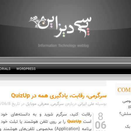
ORIALS
WORDPRESS
COM
سرگرمی، رقابت، یادگیری همه در QuizUp
وصی
بوسیله
علی ایرانی
درباره‌ی
سرگرمی
,
معرفی
,
موبایل
در تاریخ
/06/8
8
اسلش؟
رقابت کنید، سرگرم شوید و به دانسته‌های خود 
06
است
QuizUp
را بر روی تلفن هوشمند یا تبلت خود 
بک
برنامه (Application) مخصوص تلفن‌های ه