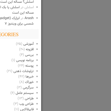
اسلش؟ مساله این است
اسلش
در
اسلش یا بک 
مساله این است
Arash
در
شمسی برای ویندوز ۷
EGORIES
آموزشی
(۲۵)
افزونه
(۲۰)
بررسی
(۴)
برنامه نویسی
(۱)
پوسته
(۲۴)
تراوشات ذهنی
(۲۱)
خبرها
(۴۲)
خوراک
(۸)
سرگرمی
(۳)
سیستم عامل
(۶)
طراحی
(۱۳)
طراحی وب
(۳)
فایرفاکس
(۱۱)