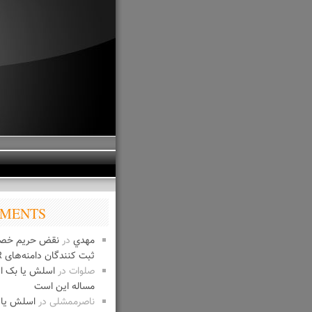
MENTS
مهدي
در
نقض حریم خص
ثبت کنندگان دامنه‌های IR
صلوات
در
اسلش یا بک 
مساله این است
ناصرممشلی
در
اسلش یا 