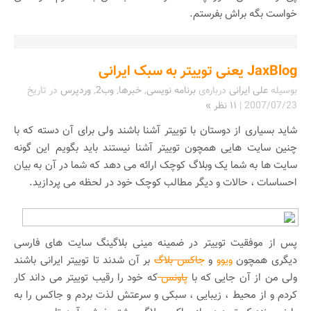
خواست بگه براش بفرستم.
JaxBlog یعنی توییتر به سبک ایرانی
بوسیله
علی ایرانی
درباره‌ی
برنامه نویسی
,
خبرها
,
وب2
,
وردپرس
در تاریخ
2007/07/23
|
۱۱ نظر »
شاید بسیاری از دوستان با توییتر آشنا باشند ولی برای آن دسته که با
چنین سایت هایی همچون توییتر آشنا نیستند باید بگویم این گونه
سایت ها به شما یک وبلاگ کوچک ارائه می دهد که شما در آن به بیان
احساسات ، حالات و دیگر مطالب کوچک خود در لحظه می پردازید.
پس از موفقیت توییتر در ضمینه مینی بلاگینگ سایت های فارسی
دیگری همچون
ویوو
و
جاکس بلاگ
بر آن شدند تا توییتر ایرانی باشند
ولی من از آن جایی که با
پاونس
که خود را رقیب توییتر می داند کار
کردم و از محیط ، زیبایی ، سبکی و سرعتش لذت بردم و جاکس را به