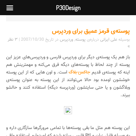
P30Design
پوسته‌ی قرمز عمیق برای وردپرس
بوسیله
علی ایرانی
درباره‌ی
پوسته
,
وردپرس
در تاریخ
2007/10/30
|
۳ نظر
»
باز هم یک پوسته‌ی دیگر برای وردپرس فارسی و وردپرسی‌های عزیز این
پوسته از چند لحاظ با پوسته‌های دیگه فرق می‌کنه و مهمترینش هم
اینه که پوسته‌ی قدیم
جاکس بلاگ
است. و اون هایی که از این پوسته
خوششون اومده بود حالا می‌توانند از این پوسته به عنوان پوسته‌ی
وبلاگشون و یا حتی سایتشون (وردپرسه دیگه) استفاده کنند و حالشو
ببرند.
این پوسته هم مثل ما بقی پوسته‌ها با تمامی مرورگر‌ها سازگاری داره و
به وسیله فایل زبان و Rtl فارسی سازه شده که امیدوارم استفاده وافی