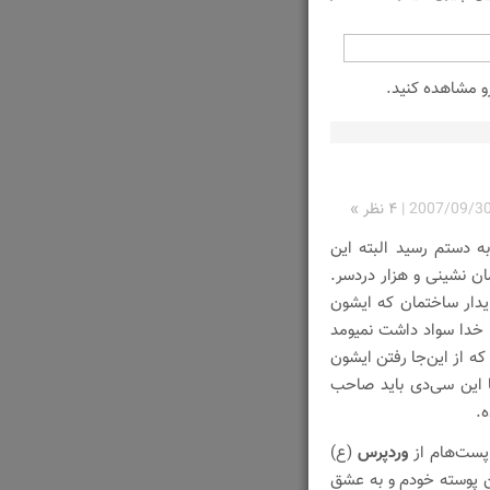
 مشاهده کنید.
2007/09/3
|
۴ نظر »
 دستم رسید البته این
ان نشینی و هزار درد‌سر.
یدار ساختمان که ایشون
 خدا سواد داشت نمیومد
که از این‌جا رفتن ایشون
‌افته که آقا این سی‌دی باید صاحب
ه.
 پست‌هام از
وردپرس
(ع)
ن پوسته خودم و به عشق