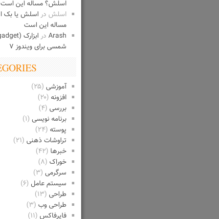
اسلش؟ مساله این است
اسلش
در
اسلش یا بک 
مساله این است
Arash
در
شمسی برای ویندوز ۷
EGORIES
آموزشی
(۲۵)
افزونه
(۲۰)
بررسی
(۴)
برنامه نویسی
(۱)
پوسته
(۲۴)
تراوشات ذهنی
(۲۱)
خبرها
(۴۲)
خوراک
(۸)
سرگرمی
(۳)
سیستم عامل
(۶)
طراحی
(۱۳)
طراحی وب
(۳)
فایرفاکس
(۱۱)