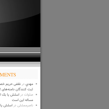
MENTS
مهدي
در
نقض حریم خص
ثبت کنندگان دامنه‌های IR
صلوات
در
اسلش یا بک 
مساله این است
ناصرممشلی
در
اسلش یا 