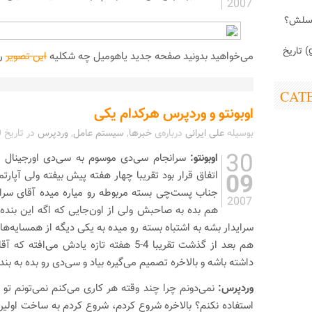
2007
اسلش؟
ابزارک (gadget) تاریخ
می‌خواهید بدونید صفحه جدید یاهو‌میل چه شکلیه
این تصویر
رو
CAT
اوبونتو و وردپرس هرکدام یکی
بوسیله
علی ایرانی
درباره‌ی
خبرها
,
سیستم عامل
,
وردپرس
در تاریخ
0
30
اوبونتو:
سرانجام سی‌دی موسوم به سی‌دی اورجینال به
09
اتفاق قرار بود تقریبا چهار هفته پیش بیفته ولی آپارتم
جناب پست‌چی بسته مربوطه رو میاره میده آقای سرا
2007
هم بده به صاحبش ولی از اون‌جایی که اگه این بنده
سرایدار بشه به اشتباه بسته رو میده به یکی دیگه از همسایه‌ها 
هم بعد از گذشت تقریبا 4-5 هفته تازه یادش می
داشته باشه و بالاخره تصمیم می‌گیره بیاد و ‌سی‌دی رو بده به بند
وردپرس:
نمی‌دونم چرا چند وقته هر کاری می‌کنم نمی‌تونم تو
استفاده نکنم؟ بالاخره شروع کردم، شروع کردم به ساخت اولی