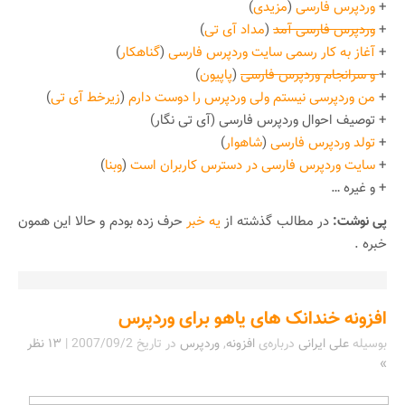
+
وردپرس فارسی
(
مزیدی
)
+
وردپرس فارسی آمد
(
مداد آی تی
)
+
آغاز به کار رسمی سایت وردپرس فارسی
(
گناهکار
)
+
و سرانجام وردپرس فارسی
(
پاپیون
)
+
من وردپرسی نیستم ولی وردپرس را دوست دارم
(
زیرخط آی تی
)
+ توصیف احوال وردپرس فارسی (آی تی نگار)
+
تولد وردپرس فارسی
(
شاهوار
)
+
سایت وردپرس فارسی در دسترس کاربران است
(
وبنا
)
+ و غیره …
پی نوشت:
در مطالب گذشته از
یه خبر
حرف زده بودم و حالا این همون
خبره .
افزونه خندانک های یاهو برای وردپرس
بوسیله
علی ایرانی
درباره‌ی
افزونه
,
وردپرس
در تاریخ
2007/09/2
|
۱۳ نظر
»