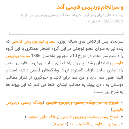
و سرانجام وردپرس فارسی آمد
بوسیله
علی ایرانی
درباره‌ی
خبرها
,
وبلاگ نویسی
,
وردپرس
در تاریخ
2007/09/3
|
۸ نظر »
سرانجام پس از تلاش های شبانه روزی
اعضای تیم وردپرس فارسی
که
بنده نیز به عنوان عضو کوچکی در این گروه افتخار همکاری با این گروه
را داشتم سر انجام در مورخ 10م شهریور ماه سال 1386
سایت وردپرس
فارسی
راه اندازی شد. پس از راه اندازی سایت وردپرس فارسی ، خبر
راه اندازی سایت بازتاب گسترده ای در وبلاگستان فارسی داشته است و
البته هنوز هم دارد و من هم برای تائید و جلوگیری از تکرار مطالب
دوستان به دادن پیوند به مطالب ایشان اکتفا می کنم که این پیوند ها
به شرح زیر است:
+
شروع به کار وبگاه رسمی وردپرس فارسی
(
وبلاگ رسمی وردپرس
فارسی
)
+
افتتاح رسمی سایت وردپرس فارسی
(
وبلاگ مانی منجمی
)
+
و وردپرس فارسی بالاخره رسید
(
عصرونه
)