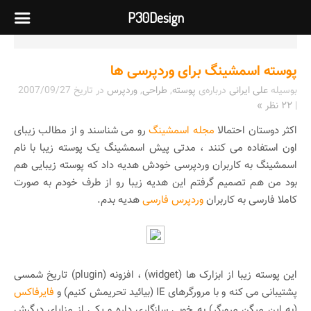
P30Design
پوسته اسمشینگ برای وردپرسی ها
بوسیله
علی ایرانی
درباره‌ی
پوسته
,
طراحی
,
وردپرس
در تاریخ
2007/09/27
|
۲۲ نظر »
اکثر دوستان احتمالا
مجله اسمشینگ
رو می شناسند و از مطالب زیبای
اون استفاده می کنند ، مدتی پیش اسمشینگ یک پوسته زیبا با نام
اسمشینگ به کاربران وردپرسی خودش هدیه داد که پوسته زیبایی هم
بود من هم تصمیم گرفتم این هدیه زیبا رو از طرف خودم به صورت
کاملا فارسی به کاربران
وردپرس فارسی
هدیه بدم.
این پوسته زیبا از ابزارک ها (widget) ، افزونه (plugin) تاریخ شمسی
پشتیبانی می کنه و با مرورگرهای IE (بیائید تحریمش کنیم) و
فایرفاکس
(به این میگن مرورگر) به خوبی سازگاری داره و یکی از مزایای دیگرش