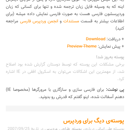
اینه که به وسیله فایل زبان ترجمه شده و تنها برای کسانی که زبان
وردپرسشون فارسی هست به صورت فارسی نمایش داده میشه (برای
اطلاعات بیشتر به قسمت
مستندات
و
انجمن
وردپرس فارسی
مراجعه
کنید)
+ دریافت:
Download
+ پیش نمایش:
Preview Theme
پوسته به‌روز شد!
برخی مشکلات این پوسته که توسط دوستان گزارش شده بود اصلاح
شد، از مهمترین این اشکالات می‌توان به اسکرول افقی در IE اشاره
کرد.
پی نوشت:
برای فارسی سازی و سازگاری با مرورگرها (مخصوصا IE)
دهنم آسفالت شده، اینو گفتم که قدرش رو بدونید.
پوسته‌ی دیگ برای وردپرس
بوسیله
علی ایرانی
درباره‌ی
پوسته
,
طراحی
,
وردپرس
در تاریخ
2007/09/25