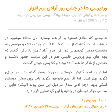
وردپرسی ها در جشن روز آزادی نرم افزار
بوسیله
علی ایرانی
درباره‌ی
خبرها
,
وبلاگ نویسی
,
وردپرس
در تاریخ
2007/09/12
|
۵ نظر »
همونطور که مطلع هستید و اگر هم نیستید الآن مطلع میشوید در
دوشنبه ای که گذشت از ساعت 16 تا 19 در پارک دانشجو مراسمی به
مناسبت دومین گردهمایی نرم افزار های آزاد / متن باز برگزار گردید که
بچه های تیم وردپرس فارسی هم در این مراسم حظور داشتند و
تعدادی از بلاگر ها هم آمده بودند و کلا بسی خوش گذشت.
اما در رابطه با گزارش، دوستان سخن ها بسیار گفته اند و من چیزی
نگویم بهتر است اما اگر هم بخواهم بگویم باید روی سخن دوستان
اسکی بروم. (چرا ادبی شد؟) در ذیل این متن پیوند (لینک) هایی از
مطالب دیگر دوستان در راطبه با این گردهمایی قرار دارد:
+
غرفه وردپرس فارسی
+
روز جهانی نرم افزارهای آزاد – دوشنبه ۱۹ شهریور ۱۳۸۶