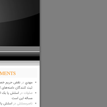
MENTS
مهدي
در
نقض حریم خص
ثبت کنندگان دامنه‌های IR
صلوات
در
اسلش یا بک 
مساله این است
ناصرممشلی
در
اسلش یا 