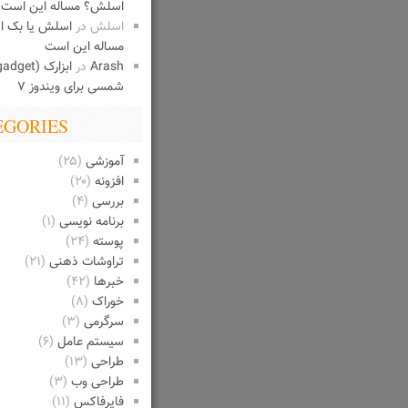
اسلش؟ مساله این است
اسلش
در
اسلش یا بک 
مساله این است
Arash
در
شمسی برای ویندوز ۷
EGORIES
آموزشی
(۲۵)
افزونه
(۲۰)
بررسی
(۴)
برنامه نویسی
(۱)
پوسته
(۲۴)
تراوشات ذهنی
(۲۱)
خبرها
(۴۲)
خوراک
(۸)
سرگرمی
(۳)
سیستم عامل
(۶)
طراحی
(۱۳)
طراحی وب
(۳)
فایرفاکس
(۱۱)