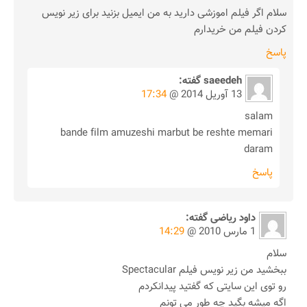
سلام اگر فیلم اموزشی دارید به من ایمیل بزنید برای زیر نویس
کردن فیلم من خریدارم
پاسخ
saeedeh
گفته:
13 آوریل 2014 @
17:34
salam
bande film amuzeshi marbut be reshte memari
daram
پاسخ
داود ریاضی
گفته:
1 مارس 2010 @
14:29
سلام
ببخشید من زیر نویس فیلم Spectacular
رو توی این سایتی که گفتید پیدانکردم
اگه میشه بگید چه طور می تونم