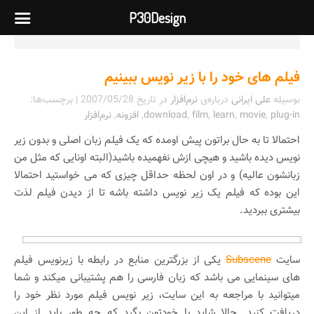
P30Design
فیلم های خود را با زیر نویس ببینیم
بوسیله
علی ایرانی
درباره‌ی
نرم‌افزار
در تاریخ
2007/05/28
| برچسب‌ها:
plug-in
,
movie
,
learn
,
film
,
download
,
افزونه
,
نرم‌افزار
احتمالا تا به حال براتون پیش اومده که یک فیلم زبان اصلی و بدون زیر
نویس دیده باشید و هیچی ازش نفهمیده باشید(البته اونایی که مثل من
زبانشون عالیه) و در اون لحظه حداقل چیزی که می خواستید احتمالا
این بوده که فیلم یک زیر نویس داشته باشه تا از دیدن فیلم لذت
بیشتری ببردید.
سایت
Subscene
یکی از بزرگترین منابع در رابطه با زیرنویس فیلم
های سینمایی می باشد که زبان فارسی را هم پشتیبانی میکند و شما
میتوانید با مراجعه به این سایت، زیر نویس فیلم مورد نظر خود را
دریافت کنید. حالا شاید با خودتون بگید که چه طور باید از این