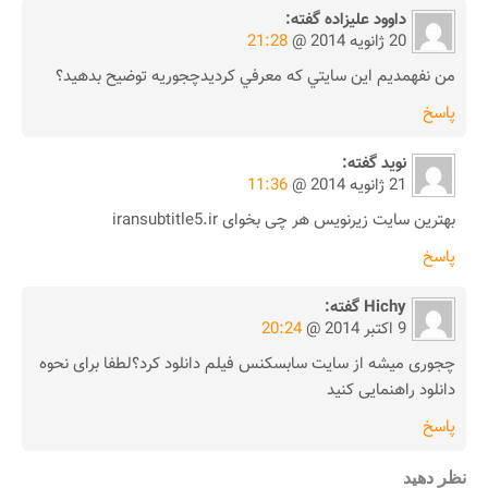
داوود عليزاده
گفته:
20 ژانویه 2014 @
21:28
من نفهمديم اين سايتي كه معرفي كرديدچجوريه توضيح بدهيد؟
پاسخ
نوید
گفته:
21 ژانویه 2014 @
11:36
بهترین سایت زیرنویس هر چی بخوای iransubtitle5.ir
پاسخ
Hichy
گفته:
9 اکتبر 2014 @
20:24
چجوری میشه از سایت سابسکنس فیلم دانلود کرد؟لطفا برای نحوه
دانلود راهنمایی کنید
پاسخ
نظر دهید