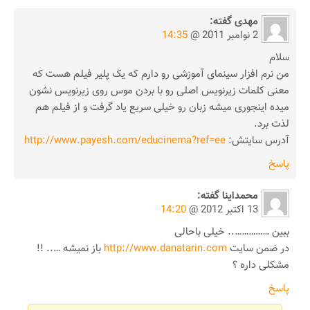
مهدی
گفته:
2 نوامبر 2011 @
14:35
سلام
من نرم افزار سینمای آموزشی رو دارم که یک پلیر فیلم هست که
معنی کلمات زیرنویس اصلی رو با بردن موس روی زیرنویس نشون
میده اینجوری میشه زبان رو خیلی سریع یاد گرفت و از فیلم هم
لذت برد.
آدرس سایتش:
http://www.payesh.com/educinema?ref=ee
پاسخ
محمداینا
گفته:
13 اکتبر 2012 @
14:20
ببین …………….. خیلی باحالی
در ضمن سایت
http://www.danatarin.com
باز نمیشه ….. !!
مشکلی داره ؟
پاسخ