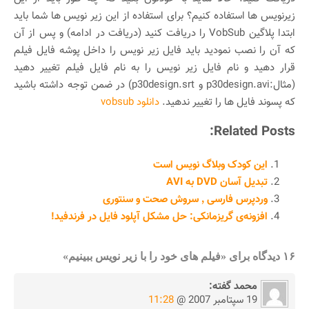
زیرنویس ها استفاده کنیم؟ برای استفاده از این زیر نویس ها شما باید
ابتدا پلاگین VobSub را دریافت کنید (دریافت در ادامه) و پس از آن
که آن را نصب نمودید باید فایل زیر نویس را داخل پوشه فایل فیلم
قرار دهید و نام فایل زیر نویس را به نام فایل فیلم تغییر دهید
(مثال:p30design.avi و p30design.srt) در ضمن توجه داشته باشید
که پسوند فایل ها را تغییر ندهید.
دانلود vobsub
Related Posts:
این کودک وبلاگ نویس است
تبدیل آسان DVD به AVI
وردپرس فارسی ٬ سروش صحت و سنتوری
افزونه‌ی گریزمانکی: حل مشکل آپلود فایل در فرندفید!
۱۶ دیدگاه برای «فیلم های خود را با زیر نویس ببینیم»
محمد
گفته:
19 سپتامبر 2007 @
11:28