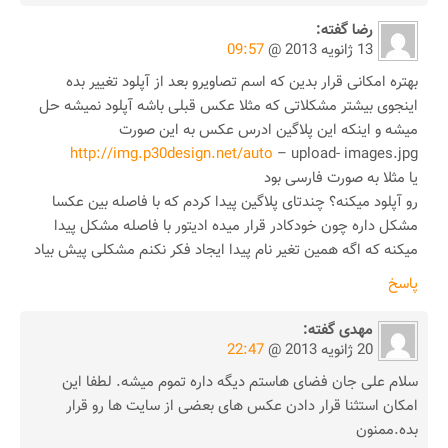
رضا
گفته:
13 ژانویه 2013 @
09:57
بهتره امکانی قرار بدین که اسم تصاویرو بعد از آپلود تغییر بده
اینجوی بیشتر مشکلاتی که مثلا عکس قبلی باشه آپلود نمیشه حل
میشه و اینکه این پلاگین ادرس عکس به این صورت
http://img.p30design.net/auto
– upload- images.jpg
یا مثلا به صورت فارسی بود
رو آپلود میکنه؟ چندتای پلاگین پیدا کردم که با فاصله بین عکسا
مشکل داره چون خودکادر قرار میده ادیتور با فاصله مشکل پیدا
میکنه که اگه همین تغیر نام پیدا ایجاد فکر نکنم مشکلی پیش بیاد
پاسخ
مهدی
گفته:
20 ژانویه 2013 @
22:47
سلام علی جان فضای هاستم دیگه داره تموم میشه. لطفا این
امکان استثنا قرار دادن عکس های بعضی از سایت ها رو قرار
بده.ممنون