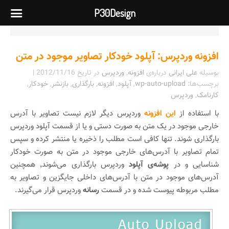
P30Design
افزونه وردپرس: آپلود خودکار تصاویر موجود در متن
بوسیله
علی ایرانی
درباره‌ی
افزونه
,
وردپرس
در تاریخ
2012/11/16
|
برچسب‌ها:
wp-auto-upload
,
آپلود
,
افزونه
,
بارگذاری
,
بازنشر
,
خودکار
,
کارنامک
,
وردپرس
با استفاده از
این افزونه
وردپرس دیگر لازم نیست تصاویر با آدرس
خارجی موجود در یک متن به صورت دستی و یا از قسمت آپلود وردپرس
بارگذاری شوند. تنها کافی است مطلب را ذخیره یا منتشر کرده و سپس
تمام تصاویر با آدرس‌های خارجی موجود در متن به صورت خودکار
شناسایی و در
پوشه‌ی آپلود
وردپرس بارگذاری می‌شوند٬ همچنین
آدرس‌های موجود در متن با آدرس‌های داخلی جایگزین و تصاویر به
مطلب مربوطه پیوست شده و در قسمت
رسانه
وردپرس قرار می‌گیرند.