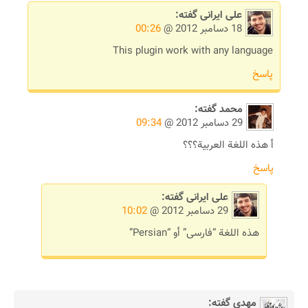
علی ایرانی
گفته:
18 دسامبر 2012 @
00:26
This plugin work with any language
پاسخ
محمد
گفته:
29 دسامبر 2012 @
09:34
أ هذه اللغة العربية؟؟؟
پاسخ
علی ایرانی
گفته:
29 دسامبر 2012 @
10:02
هذه اللغة “فارسی” أو “Persian”
مهدی
گفته: