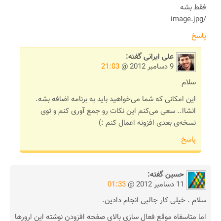
فقط بشه
/image.jpg
پاسخ
علی ایرانی
گفته:
9 دسامبر 2012 @
21:03
سلام
این امکانی که شما می‌خواهید باید به برنامه اضافه بشه.
انشاا.. سعی می‌کنم این نکات رو جمع آوری کنم و توی
نسخه‌ی بعدی افزونه اعمال کنم :)
پاسخ
حسین
گفته:
11 دسامبر 2012 @
01:33
سلام . خیلی کار جالبی انجام دادین.
اما متاسفاه موقع فعال سازی بالای صفحه افزودن نوشته این ارورها