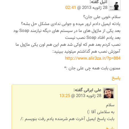
آتیل
گفته:
28 ژانویه 2013 @
02:41
سلام.خوبی علی جان؟
یادته ایمیل دادم ارور میده و جوابی ندادی مشکل حل بشه؟
بعد یکی از ماژول های ما در سیستم های دیگه نیازمند Soap بود
بعد یادم افتاد Soap نصب نیست
نصب کردم بعد هم که اوکی شد هم این هم اون یکی ماژول ما
آموزش نصب هم گذاشتم میتونید ببینید:
http://www.alir3za.ir/?p=884
ممنون بابت همه چی علی جان :*
پاسخ
علی ایرانی
گفته:
28 ژانویه 2013 @
13:25
سلام
به سلامتی آقا :)
بابت پاسخ ایمیل آخرت هم شرمنده یادم رفت بنویسم :/
پاسخ