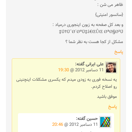
ظاهر می شن :
{سانسور امنیتی}
و بعد کل صفحه به زبون اینجوری درمیاد :
Ù†ÙˆØ´ØªÙ‡â€ŒÛŒ ØªØ§Ø²Ù‡
مشکل از کجا هست به نظر شما ؟
پاسخ
علی ایرانی
گفته:
11 دسامبر 2012 @
19:30
یه نسخه فوری به زودی میدم که یکسری مشکلات اینچنینی
رو اصلاح کردم.
موفق باشید
پاسخ
حسین
گفته:
11 دسامبر 2012 @
20:46