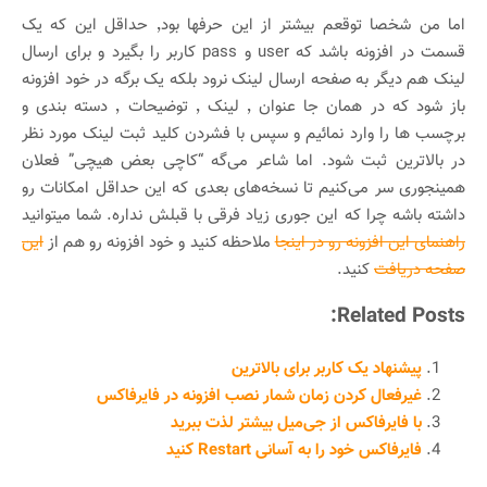
اما من شخصا توقعم بیشتر از این حرفها بود٬ حداقل این که یک
قسمت در افزونه باشد که user و pass کاربر را بگیرد و برای ارسال
لینک هم دیگر به صفحه ارسال لینک نرود بلکه یک برگه در خود افزونه
باز شود که در همان جا عنوان ٬ لینک ٬ توضیحات ٬ دسته بندی و
برچسب ها را وارد نمائیم و سپس با فشردن کلید ثبت لینک مورد نظر
در بالاترین ثبت شود. اما شاعر می‌گه “کاچی بعض هیچی” فعلان
همینجوری سر می‌کنیم تا نسخه‌های بعدی که این حداقل امکانات رو
داشته باشه چرا که این جوری زیاد فرقی با قبلش نداره. شما میتوانید
راهنمای این افزونه رو در اینجا
ملاحظه کنید و خود افزونه رو هم از
این
صفحه دریافت
کنید.
Related Posts:
پیشنهاد یک کاربر برای بالاترین
غیرفعال کردن زمان شمار نصب افزونه در فایرفاکس
با فایرفاکس از جی‌میل بیشتر لذت ببرید
فایرفاکس خود را به آسانی Restart کنید