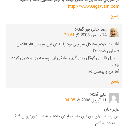
http://www.GigaWarn.com
پاسخ
رضا خانی پور
گفته:
14 مارس 2008 @
20:51
آقا پیدا کردم مشکل سر چی بود راستش این میمون فایرفاکس
شیطون شده :D
استایل فارسی گوگل ریدر گرینز مانکی این پوسته رو اینجوری کرده
بود .
آقا من و ببخش :-p
پاسخ
علی
گفته:
11 آوریل 2008 @
04:05
عزیز جان
این پوسته برای من این طور نمایش داده میشه . از وردپرس 2.5
استفاده میکنم