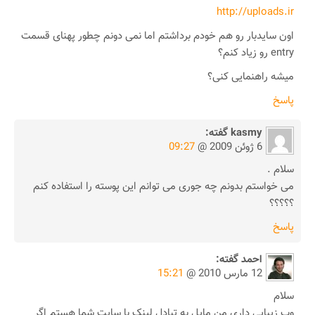
http://uploads.ir
اون سایدبار رو هم خودم برداشتم اما نمی دونم چطور پهنای قسمت
entry رو زیاد کنم؟
میشه راهنمایی کنی؟
پاسخ
kasmy
گفته:
6 ژوئن 2009 @
09:27
سلام .
می خواستم بدونم چه جوری می توانم این پوسته را استفاده کنم
؟؟؟؟؟
پاسخ
احمد
گفته:
12 مارس 2010 @
15:21
سلام
وب زیبایی داری من مایل به تبادل لینک با سایت شما هستم اگر