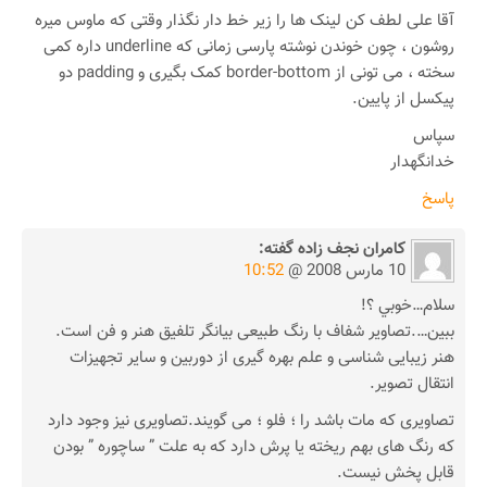
آقا علی لطف کن لینک ها را زیر خط دار نگذار وقتی که ماوس میره
روشون ، چون خوندن نوشته پارسی زمانی که underline داره کمی
سخته ، می تونی از border-bottom کمک بگیری و padding دو
پیکسل از پایین.
سپاس
خدانگهدار
پاسخ
کامران نجف زاده
گفته:
10 مارس 2008 @
10:52
سلام…خوبي ؟!
ببين….تصاویر شفاف با رنگ طبیعی بیانگر تلفیق هنر و فن است.
هنر زیبایی شناسی و علم بهره گیری از دوربین و سایر تجهیزات
انتقال تصویر.
تصاویری که مات باشد را ؛ فلو ؛ می گویند.تصاویری نیز وجود دارد
که رنگ های بهم ریخته یا پرش دارد که به علت ” ساچوره ” بودن
قابل پخش نیست.