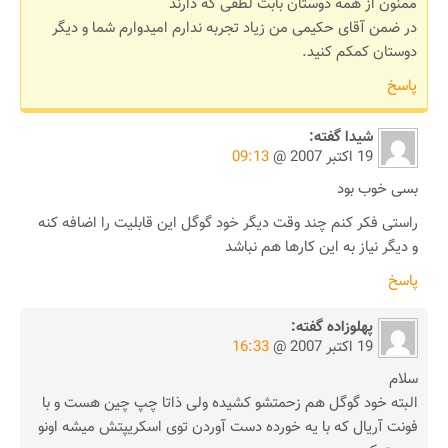
ممنون از همه دوستان بابت لطفی که دارند
در ضمن آقای حکیمی من زیاد تجربه ندارم امیدوارم شما و دیگر
دوستان کمکم کنید.
پاسخ
شیدا
گفته:
19 اکتبر 2007 @
09:13
بسی خوب بود
راستی فکر کنم چند وقت دیگر خود گوگل این قابلیت را اضافه کنه
و دیگر نیاز به این کارها هم نباشد
پاسخ
پهلوزاده
گفته:
19 اکتبر 2007 @
16:33
سلام
البته خود گوگل هم زحمتشو کشیده ولی ذاتا چپ چین هست و با
فونت آریال که با یه خورده دست آوردن توی اسکریپتش میشه اونو