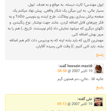
ایول مهندس! کارت درسته. به موقع و به هدف. ایول.
بسیار عالی. به این میگن یک شکار واقعی. پیش نهاد میکنم یک
صفحه براش بسازی روی وبلاگت. طرح اینده رو بنویسی ToDo و به
فکر چیزهای قابل اضافه کردن. مانند جهت نوشتار. نوع رنگبندی. و
تگهای دیگری که میشود نمایش داد (نام نویسنده. تاریخ…) هم را به
مرور بهش اضافه کنی.
مهمترین کاری که باید بشه اینه که به وردپرس دات کام هم اضافه
بشه. باید لابی کنیم :)) وقت لابی رسیده آقایان.
پاسخ
hossein mazidi
گفته:
19 اکتبر 2007 @
08:58
عاليه اقا ..عالي…دم همتون گرم
پاسخ
علی
گفته:
19 اکتبر 2007 @
09:13