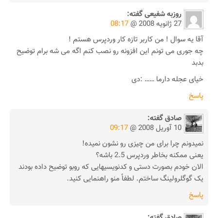
روزبه شفیعی
گفته:
27 ژانویه 2008 @
08:17
آقا یه سوال ! من کاربر تازه کار وردپرس هستم !
چه جوری می تونم این افزونه رو نصب کنم اگه می شه برام توضیح
بدبد
خیای عجله دارما …… :دی
پاسخ
صادق
گفته:
10 آوریل 2008 @
09:17
نمیدونم چرا برای من چیزی رو نشون نمیده!
یعنی ممکنه بخاطر وردپرس 2.5 باشه؟
الان خودم بصورت دستی و کدنویسیهایی که روبو توضیح داده بودند
یک گوگلرولینگ ساختم. لطفاً منو راهنمایی کنید.
پاسخ
صادق
گفته: