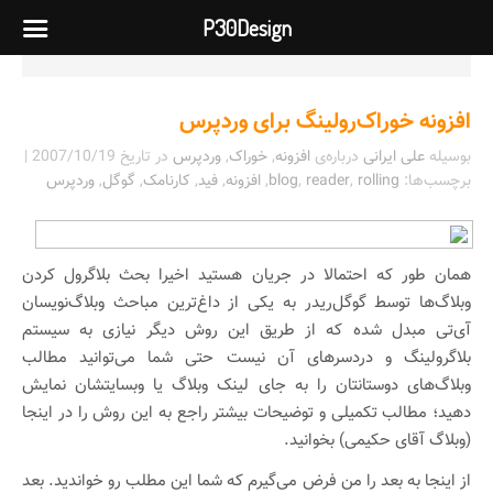
P30Design
افزونه خوراک‌رولینگ برای وردپرس
بوسیله
علی ایرانی
درباره‌ی
افزونه
,
خوراک
,
وردپرس
در تاریخ
2007/10/19
|
برچسب‌ها:
rolling
,
reader
,
blog
,
افزونه
,
فید
,
کارنامک
,
گوگل
,
وردپرس
همان طور که احتمالا در جریان هستید اخیرا بحث بلاگرول کردن
وبلاگ‌ها توسط گوگل‌ریدر به یکی از داغ‌ترین مباحث وبلاگ‌نویسان
آی‌تی مبدل شده که از طریق این روش دیگر نیازی به سیستم
بلاگرولینگ و درد‌سر‌های آن نیست حتی شما می‌توانید مطالب
وبلاگ‌های دوستانتان را به جای لینک وبلاگ یا وبسایتشان نمایش
دهید؛ مطالب تکمیلی و توضیحات بیشتر راجع به این روش را در اینجا
(وبلاگ آقای حکیمی) بخوانید.
از اینجا به بعد را من فرض می‌گیرم که شما این مطلب رو خواندید. بعد