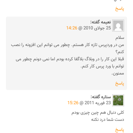
پاسخ
نعیمه
گفته:
25 جولای 2010 @
14:26
سلام
من در وردپرس تازه کار هستم. چطور می توانم این افزونه را نصب
کنم؟
قبلا این کار را در وبلاگ بلاگفا کرده بودم اما نمی دونم چطور می
توانم با ورد پرس کار کنم.
ممنون.
پاسخ
ستاره
گفته:
23 فوریه 2011 @
15:26
کلی دنبال هم چین چیزی بودم
دست شما درد نکنه
پاسخ