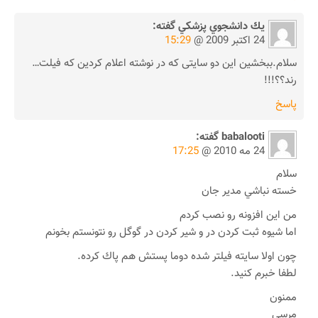
يك دانشجوي پزشكي
گفته:
24 اکتبر 2009 @
15:29
سلام.ببخشین این دو سایتی که در نوشته اعلام کردین که فیلت…
رند؟؟!!!
پاسخ
babalooti
گفته:
24 مه 2010 @
17:25
سلام
خسته نباشي مدير جان
من اين افزونه رو نصب كردم
اما شيوه ثبت كردن در و شير كردن در گوگل رو نتونستم بخونم
چون اولا سايته فيلتر شده دوما پستش هم پاك كرده.
لطفا خبرم كنيد.
ممنون
مرسي