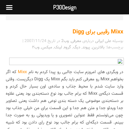
P30Design
Mixx رقیبی برای Digg
بوسیله
علی ایرانی
درباره‌ی
معرفی
,
وب2
در تاریخ
2007/11/24
|
برچسب‌ها:
بالاترین
,
پیوند
,
دیگ
,
گروه
,
لینک
,
میکس
,
وب۲
در وبگردی های امروزم سایت جالبی رو پیدا کردم به نام
Mixx
که اگر
بخواهم Mixx رو معرفی کنم باید بگم Mixx یک Digg دیگریست. وقتی
وارد سایت شدم با محیط جذاب و ساده‌ی اون بسیار حال کردم و
قسمت دیگه‌ی Mixx که برام جالب بود نوع دسته‌بندی بود یعنی علاوه
بر دسته‌بندی موضوعی یک دسته بندی نوعی هم داشت یعنی تصاویر
جدا ویدئو جدا و متن هم جدا و این قسمت برای من خیلی جذاب بود
چون می‌تونستم فقط عنواین تصویری و یا ویدیوئی رو به صورت جدا
ببینم. قسمت دیگه‌ای که برام جالب بود نوع رای دادن بود که شبیه