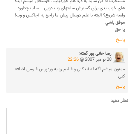
مسنجرت اد كن شايد به درد هم خورديم…. خوشحال ميشم ايده
هاي خوب بدي براي گسترش سايتهاي وب دويي … ساب چطوره
واسه شروع؟ البته با علم دوسال پيش ما راجع به آجاكس و وب!
موفق باشي
يا حق
پاسخ
رضا خانی پور
گفته:
28 نوامبر 2007 @
22:26
ممنون میشم اگه لطف کنی و قالبم رو به وردپرس فارسی اضافه
کنی
پاسخ
نظر دهید