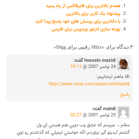
همدم بالاترین برای فایرفاکس از راه رسید
پیشنهاد یک کاربر برای بالاترین
با داناترین برای پرسش های خود پاسخ پیدا کنید
بهینه سازی ادیتور وردپرس برای فارسی
۳ دیدگاه برای «Mixx رقیبی برای Digg»
hossein mazidi
گفته:
24 نوامبر 2007 @
19:11
اقا ماهم اينجاييم:
http://www.mixx.com/users/mhmazidi
پاسخ
mahdi
گفته:
25 نوامبر 2007 @
02:27
سلام … ميبينم كه عشق وب دويي هم هستي اي ول
گشتم آيديتو گير نياوردم اگه خواستي ايميلي كه گذاشتم رو توي