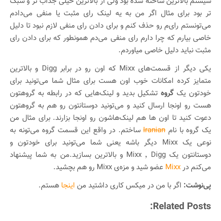
سیستم بالاترین ساخته شده بود ولی از بالاترین خیلی جذاب تر و سبک
تر بود برای مثال اگر من به یه لینک رای مثبت یا منفی می‌دادم
می‌تونستم رای‌م رو حذف کنم و برای دادن رای منفی لازم نبود تا دلیل
خاصی بیارم که چرا دارم رای منفی می‌دم همونطور که برای دادن رای
مثبت نباید دلیل خاصی میاوردم.
یکی دیگر از قسمت‌های Mixx که اون رو در برابر Digg و بالاترین
متمایز کرده امکانات خوب اون هست برای مثال شما می‌تونید برای
خودتون یک
گروه
تشکیل بدید و لینک‌هایی که در رابطه به گروهتون
هست رو اونجا ارسال کنید و می‌تونید دوستانتون رو هم به گروهتون
دعوت کنید تا اون ها هم لینک‌هاشون رو اونجا بزارند. برای مثال من
یک گروه با نام
Iranian
ساختم. در واقع این قسمت گروه می‌تونه به
نوعی یک Mixx دیگر باشه یعنی شما می‌تونید برای خودتون و
دوستانتون یک Digg ٬ Mixx و بالاترین بسازید.من به شما پیشنهاد
می‌کنم در
Mixx
عضو شید و مزه‌ی Mixx رو هم بچشید.
پی‌نوشت:
اگر با من در میکس کاری داشتید من
اینجا
هستم.
Related Posts: