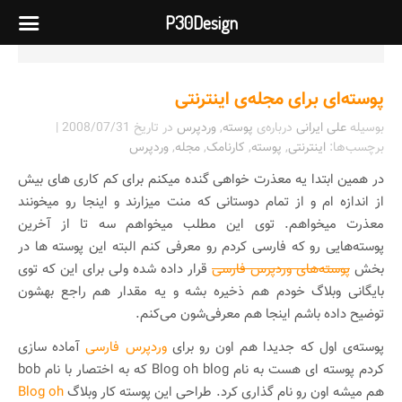
P30Design
پوسته‌ای برای مجله‌ی اینترنتی
بوسیله
علی ایرانی
درباره‌ی
پوسته
,
وردپرس
در تاریخ
2008/07/31
|
برچسب‌ها:
اینترنتی
,
پوسته
,
کارنامک
,
مجله
,
وردپرس
در همین ابتدا یه معذرت خواهی گنده میکنم برای کم کاری های بیش
از اندازه ام و از تمام دوستانی که منت میزارند و اینجا رو میخونند
معذرت میخواهم. توی این مطلب میخواهم سه تا از آخرین
پوسته‌هایی رو که فارسی کردم رو معرفی کنم البته این پوسته ها در
بخش
پوسته‌های وردپرس فارسی
قرار داده شده ولی برای این که توی
بایگانی وبلاگ خودم هم ذخیره بشه و یه مقدار هم راجع بهشون
توضیح داده باشم اینجا هم معرفی‌شون می‌کنم.
پوسته‌ی اول که جدیدا هم اون رو برای
وردپرس فارسی
آماده سازی
کردم پوسته ای هست به نام Blog oh blog که به اختصار با نام bob
هم میشه اون رو نام گذاری کرد. طراحی این پوسته کار وبلاگ
Blog oh