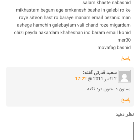
salam khaste nabashid
mikhastam begam age emkanesh bashe in galebi ro ke
roye siteon hast ro baraye manam email bezanid man
ashege hamchin galebayiam vali chand roze migardam
chizi peyda nakardam khaheshan ino baram email konid
mer30
movafag bashid
پاسخ
سعيد قدرتي
گفته:
2 اکتبر 2011 @
17:22
ممنون دستتون درد نكنه
پاسخ
نظر دهید