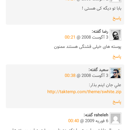
بابا تو دیگه کی هستی !
پاسخ
رضا
گفته:
3 آگوست 2008 @
00:21
پوسته های خیلی قشنگی هستند ممنون
پاسخ
سعيد
گفته:
3 آگوست 2008 @
00:38
علي جان اينم بذار:
http://taktemp.com/theme/swhite.zip
پاسخ
raheleh
گفته:
6 فوریه 2009 @
00:40