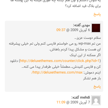
یه سوال داشتم و اون هم اینکه چه طوری میشه به این پوسته ها
برای بلاگ فید اضافه کرد؟
پاسخ
مهدی
گفته:
6 آوریل 2009 @
09:37
سلام دوست عزیز…
من تم wp-max رو می خواستم فارسی کنم ولی تم خیلی پیشرفته
ای هست و مشکل پیدا کردم باهاش.
اگر ممکنه از این لینک
(
http://deluxethemes.com/counter/click.php?id=1
) دانلود
کن و فارسی کنیدش…مطمئناً خیلی طرفدار پیدا می کنه…
اینم دموش:
http://deluxethemes.com/max/
باز هم تشکر
پاسخ
mehdi
گفته:
7 آوریل 2009 @
11:09