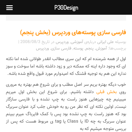
P30Design
فارسی سازی پوسته‌های وردپرس (بخش پنجم)
بوسیله
علی ایرانی
درباره‌ی
آموزشی
,
وردپرس
در تاریخ
2008/08/3
|
برچسب‌ها:
آموزش
,
پنجم
,
پوسته
,
فارسی سازی
,
وردپرس
اول از همه شرمنده ام که این سری مطالب انقدر طولانی شده اما نکته
ای که وجود داره اینه که ممکنه دیر و زود داشته باشه اما سوخت و سوز
نداره این هم یه توجیه قشنگ که امیدوارم مورد قبول واقع شده باشه.
خوب دیگه بهتره بریم سر اصل مطلب و برای شروع هم بهتره یه مروری
روی
بخش قبلی
داشته باشیم. برای شروع این بخش اول میریم
میبینیم چه چیزهایی هنوز راست به چپ نشده و با فارسی سازگار
نیست٬ اولین نکته ای که نظر من رو به خودش جلب کرد عنوان سربرگ
بود که هنوز راست به چپ نشده بود پس با کمک فایرباگ میرم ببینم
عنوان سربرگ به چه ID یا Class یا tag ی مربوط هست که پس از
بررسی متوجه میشیم که به