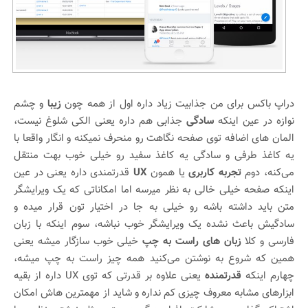
دراپ باکس برای من جذابیت زیاد داره اول از همه چون
زیبا
و چشم
نوازه در عین اینکه
سادگی
جذابی هم داره یعنی الکی شلوغ نیست،
المان های اضافه توی صفحه نگاهت رو منحرف نمیکنه و انگار واقعا با
یه کاغذ طرفی و سادگی یه کاغذ سفید رو خیلی خوب بهت منتقل
می‌کنه، دوم
تجربه کاربری
یا همون
UX
قدرتمندی داره یعنی در عین
اینکه صفحه خیلی خالی به نظر میرسه اما امکاناتی که یک ویرایشگر
متن باید داشته باشه رو خیلی به جا در اختیار تون قرار میده و
سادگیش باعث نشده یک ویرایشگر خوب نباشه، سوم اینکه با زبان
فارسی و کلا
زبان های راست به چپ
خیلی خوب سازگار میشه یعنی
همین که شروع به نوشتن می‌کنید همه چیز راست به چپ میشه،
چهارم اینکه
قدرتمنده
یعنی علاوه بر قدرتی که توی UX داره از بقیه
ابزارهای مشابه معروف چیزی کم نداره و شاید از مهمترین هاش امکان