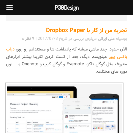
P30Design
تجربه من از کار با Dropbox Paper
بوسیله
علی ایرانی
درباره‌ی
بررسی
در تاریخ
2017/07/3
|
۹ نظر »
الآن حدودا چند ماهی میشه که یادداشت ها و مستنداتم رو روی
دراپ
باکس پیپر
مینویسم دیگه، بعد از تست کردن تقریبا بیشتر ابزارهای
معروف مثل گوگل داکز، Evernote و گوگل کیپ و Onenote و … توی
دوره های مختلف.