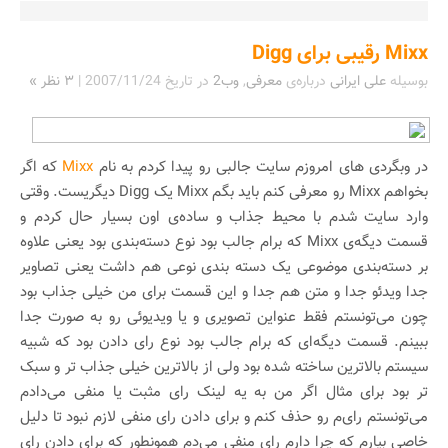
Mixx رقیبی برای Digg
بوسیله
علی ایرانی
درباره‌ی
معرفی
,
وب2
در تاریخ
2007/11/24
|
۳ نظر »
در وبگردی های امروزم سایت جالبی رو پیدا کردم به نام
Mixx
که اگر
بخواهم Mixx رو معرفی کنم باید بگم Mixx یک Digg دیگریست. وقتی
وارد سایت شدم با محیط جذاب و ساده‌ی اون بسیار حال کردم و
قسمت دیگه‌ی Mixx که برام جالب بود نوع دسته‌بندی بود یعنی علاوه
بر دسته‌بندی موضوعی یک دسته بندی نوعی هم داشت یعنی تصاویر
جدا ویدئو جدا و متن هم جدا و این قسمت برای من خیلی جذاب بود
چون می‌تونستم فقط عنواین تصویری و یا ویدیوئی رو به صورت جدا
ببینم. قسمت دیگه‌ای که برام جالب بود نوع رای دادن بود که شبیه
سیستم بالاترین ساخته شده بود ولی از بالاترین خیلی جذاب تر و سبک
تر بود برای مثال اگر من به یه لینک رای مثبت یا منفی می‌دادم
می‌تونستم رای‌م رو حذف کنم و برای دادن رای منفی لازم نبود تا دلیل
خاصی بیارم که چرا دارم رای منفی می‌دم همونطور که برای دادن رای