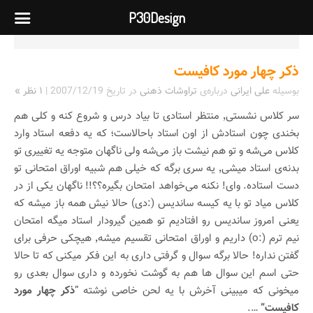
P30Design
ذکر چهار مورد کافیست
بوسیله
علی ایرانی
درباره‌ی
تراوشات ذهنی
در تاریخ
2007/12/19
|
۱ نظر »
سر کلاس نشستی٬ منتظر استادی تا بیاد درس و شروع کنه و کلی هم
بخندی چون استادش از اون استاد باحالاست؛ که یه دفعه استاد وارد
کلاس می‌شه و تو هم نیشت باز می‌شه ولی ناگهان متوجه یه تغییری تو
بدنه‌ی استاد میشی٬ یه سری برگه که خیلی هم شبیه اوراق امتحانی تو
دست استاده. وای! نکنه می‌خواهد امتحان بگیره؟؟!! ناگهان یکی از در
کلاس میاد تو با یه کیسه ساندیس (:دی) حالا نیش همه باز میشه که
یعنی امروز ساندیس رو افتادیم تو همین گیرودار استاد میگه امتحان
نیم ترم (:o) داریم و اوراق امتحانی تقسیم میشه٬ هیچکی حرفی برای
گفتن نداره! حالا برگه سوال و گرفتی داری به این فکر میکنی که تا حالا
حتی اسم این سوال ها هم به گوشت نخورده و داری سوال بعدی رو
میخونی که میبینی آخرش با یه لحن خاصی نوشته “
ذکر چهار مورد
کافیست”
….