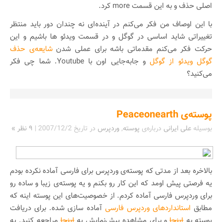
اصلی حذف و به این قسمت more کرد.
با این اوصاف من فکر می‌کنم در آینده‌ای نه چندان دور باید منتظر
تغییراتی شاید اساسی در گوگل و در قسمت ویدئو ها باشیم و این
حرکت فکر می‌کنم مقدماتی باشه برای عملی شدن
شایعه‌ی حذف
گوگل ویدئو از گوگل
و جابه‌جایی اون با Youtube. شما چی فکر
می‌کنید؟
پوسته‌ی Peaceonearth
بوسیله
علی ایرانی
درباره‌ی
پوسته
,
وردپرس
در تاریخ
2007/12/2
|
۹ نظر »
بالاخره بعد از مدتی که پوسته‌ی وردپرس برای فارسی آماده نکرده بودم
یه فرصتی پیش اومد که این کار رو بکنم و یه پوسته‌ی زیبا و ساده رو
برای وردپرس فارسی آماده کردم. از خصوصیت‌های این پوسته اینه که
مطابق
استاندارد‌های وردپرس فارسی
آماده سازی شده. برای دریافت
پوسته به
اینجا
و برای مشاهده پیش‌نمایش به
اینجا
مراجعه کنید. یه