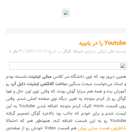
Youtube را در یابیید
بوسیله
علی ایرانی
درباره‌ی
خبرها
,
گوگل
در تاریخ
2007/12/13
|
۴ نظر »
همین دیروز بود که توی دانشگاه سر کلاس
مبانی اینترنت
نشسته بودم
و استاد می‌خواست مبحث سنگین
ساخت کانکشن اینترنت دایل آپ
رو
آموزش بده و همه هم سراپا گوش بودند که وقتی توی اون حال و هوا
گوگل رو باز کردم متوجه یه تغییر دیگه توی صفحه اصلی شدم. وقتی
روی قسمت more کلیک کردم متوجه اضافه شدن Youtube به این
لیست شدم و برای خودم که جالب بود بالاخره گوگل تصمیم گرفته
Youtube رو به این فسمت اضافه کنه٬ همونطور هم که احتمالا
خاطرتون هست مدتی پیش
هم قسمت Video خودش رو از صفحه‌‌ی