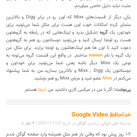
مثبت نباید دلیل خاصی میاوردم.
یکی دیگر از قسمت‌های Mixx که اون رو در برابر Digg و بالاترین
متمایز کرده امکانات خوب اون هست برای مثال شما می‌تونید برای
خودتون یک
گروه
تشکیل بدید و لینک‌هایی که در رابطه به گروهتون
هست رو اونجا ارسال کنید و می‌تونید دوستانتون رو هم به گروهتون
دعوت کنید تا اون ها هم لینک‌هاشون رو اونجا بزارند. برای مثال من
یک گروه با نام
Iranian
ساختم. در واقع این قسمت گروه می‌تونه به
نوعی یک Mixx دیگر باشه یعنی شما می‌تونید برای خودتون و
دوستانتون یک Digg ٬ Mixx و بالاترین بسازید.من به شما پیشنهاد
می‌کنم در
Mixx
عضو شید و مزه‌ی Mixx رو هم بچشید.
پی‌نوشت:
اگر با من در میکس کاری داشتید من
اینجا
هستم.
خداحافظ Google Video
بوسیله
علی ایرانی
درباره‌ی
گوگل
در تاریخ
2007/11/23
|
۴ نظر »
۱-۲ روز پیش بود که وقتی باز هم مثل همیشه وارد صفحه گوگل شدم