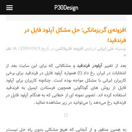
P30Design
افزونه‌ی گریزمانکی: حل مشکل آپلود فایل در
فرندفید!
بوسیله
علی ایرانی
درباره‌ی
افزونه
,
فایرفاکس
در تاریخ
2009/09/3
|
۱۸ نظر
»
بعد از تغییر
آپلودر فرندفید
و مشکلاتی که برای این سایت بعد از
انتخابات در ایران رخ داد (!) همواره آپلود فایل در فرندفید برای برخی
کاربران ایرانی با مشکل مواجه بوده است. چنانچه کاربران برای آپلود
فایل از روش های گوناگونی همچون فرستادن ایمیل به فرندفید
استفاده کرده اند. تصویر نمونه ای از خطایی که به هنگام آپلود فایل در
فرندفید رخ می‌دهد را می‌توانید در زیر مشاهده نمائید.
به همین منظور و از آنجایی که هیچ مشکلی بدون راه حل نیست٬