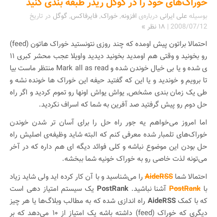
خوراک‌های خود را در گوگل ریدر طبقه بندی کنید
بوسیله
علی ایرانی
درباره‌ی
افزونه
,
خوراک
,
فایرفاکس
,
گوگل
در تاریخ
2008/07/12
|
۱۸ نظر »
احتمالا براتون پیش اومده که چند روزی نتونستید خوراک هاتون (feed)
رو بخونید و وقتی هم اومدید بخونید دیدید واویلا عجب محشر کبری ۱۱
ی شده و یا بی خیال خوندن شده و Mark all as read منتظر ماست بیا
تا برویم و خوندید و یا این که گفتید حیفه این خوراک ها خونده نشه و
طی یک زمان بندی مشخص٬ یواش یواش اونها رو تموم کردید و اگر راه
حل دوم رو پیش گرفتید صد آفرین به شما که اسراف نکردید.
اما امروز می‌خواهم یه جور راه حل را برای آسان تر شدن خوندن
خوراک‌های تلمبار شده معرفی کنم که البته شاید وظیفه‌ی اصلیش راه
حل بودن این موضوع نباشه و کلی فوائد دیگه ای هم داره که در آخر
می‌تونه لذت خاصی رو به خوراک خونیه شما ببخشه.
احتمالا شما
AideRSS
را می‌شناسید و با آن کار کرده اید ولی شاید زیاد
با
PostRank
آشنا نباشید.
PostRank
یک سیستم امتیاز دهی است
که با کمک
AideRSS
راه اندازی شده که به مطالب وبلاگ‌ها یا هر چیز
دیگری که خوراک (feed) داشته باشه یک امتیاز از ۱۰ می‌دهد که بر