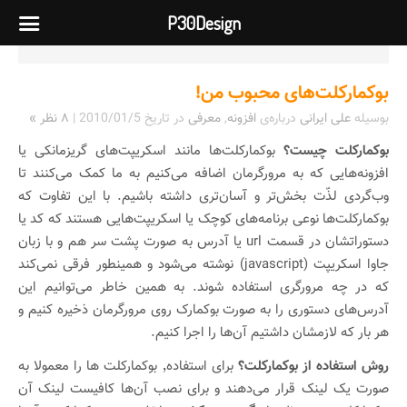
P30Design
بوکمارکلت‌های محبوب من!
بوسیله
علی ایرانی
درباره‌ی
افزونه
,
معرفی
در تاریخ
2010/01/5
|
۸ نظر »
بوکمارکلت چیست؟
بوکمارکلت‌ها مانند اسکریپت‌های گریزمانکی یا
افزونه‌هایی که به مرورگرمان اضافه می‌کنیم به ما کمک می‌کنند تا
وب‌گردی لذّت بخش‌تر و آسان‌تری داشته باشیم. با این تفاوت که
بوکمارکلت‌ها نوعی برنامه‌های کوچک یا اسکریپت‌هایی هستند که کد یا
دستوراتشان در قسمت url یا آدرس به صورت پشت سر هم و با زبان
جاوا اسکریپت (javascript) نوشته می‌شود و همینطور فرقی نمی‌کند
که در چه مرورگری استفاده شوند. به همین خاطر می‌توانیم این
آدرس‌های دستوری را به صورت بوکمارک روی مرورگرمان ذخیره کنیم و
هر بار که لازمشان داشتیم آن‌ها را اجرا کنیم.
روش استفاده از بوکمارکلت؟
برای استفاده٬ بوکمارکلت ها را معمولا به
صورت یک لینک قرار می‌دهند و برای نصب آن‌ها کافیست لینک آن