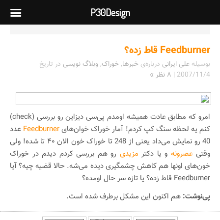
P30Design
Feedburner قاط زده؟
بوسیله
علی ایرانی
درباره‌ی
خبرها
,
خوراک
,
وبلاگ نویسی
در تاریخ
2007/11/4
|
۸ نظر »
امرو که مطابق عادت همیشه اومدم پی‌سی دیزاین رو بررسی (check)
کنم یه لحظه سنگ کپ کردم! آمار خوراک خوان‌های
Feedburner
عدد
40 رو نمایش می‌داد یعنی از 248 تا خوراک خون الان ۴۰ تا شده! ولی
وقتی
عصرونه
و یا دکتر
مزیدی
رو هم بررسی کردم دیدم در خوراک
خون‌های اونها هم کاهش چشمگیری دیده می‌شه. حالا قضیه چیه؟ آیا
Feedburner قاط زده؟ یا تازه سر حال اومده؟
پی‌نوشت:
هم اکنون این مشکل برطرف شده است.