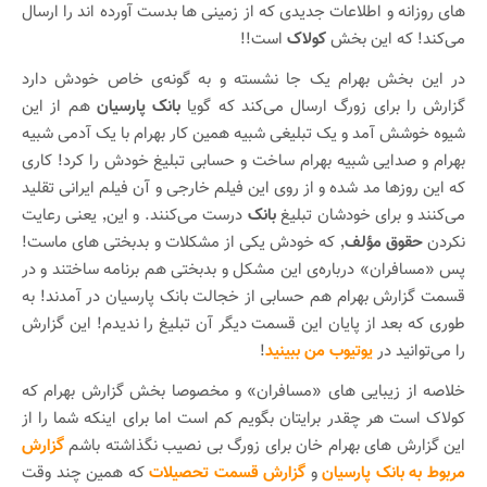
های روزانه و اطلاعات جدیدی که از زمینی ها بدست آورده اند را ارسال
می‌کند! که این بخش
کولاک
است!!
در این بخش بهرام یک جا نشسته و به گونه‌ی خاص خودش دارد
گزارش را برای زورگ ارسال می‌کند که گویا
بانک پارسیان
هم از این
شیوه خوشش آمد و یک تبلیغی شبیه همین کار بهرام با یک آدمی شبیه
بهرام و صدایی شبیه بهرام ساخت و حسابی تبلیغ خودش را کرد! کاری
که این روزها مد شده و از روی این فیلم خارجی و آن فیلم ایرانی تقلید
می‌کنند و برای خودشان تبلیغ
بانک
درست می‌کنند. و این٬ یعنی رعایت
نکردن
حقوق مؤلف
٬ که خودش یکی از مشکلات و بدبختی های ماست!
پس «مسافران» درباره‌ی این مشکل و بدبختی هم برنامه ساختند و در
قسمت گزارش بهرام هم حسابی از خجالت بانک پارسیان در آمدند! به
طوری که بعد از پایان این قسمت دیگر آن تبلیغ را ندیدم! این گزارش
را می‌توانید در
یوتیوب من ببینید
!
خلاصه از زیبایی های «مسافران» و مخصوصا بخش گزارش بهرام که
کولاک است هر چقدر برایتان بگویم کم است اما برای اینکه شما را از
این گزارش های بهرام خان برای زورگ بی نصیب نگذاشته باشم
گزارش
مربوط به بانک پارسیان
و
گزارش قسمت تحصیلات
که همین چند وقت