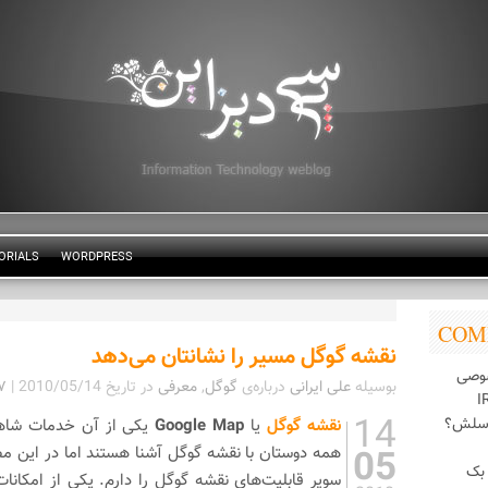
ORIALS
WORDPRESS
COM
نقشه گوگل مسیر را نشانتان می‌دهد
وصی
بوسیله
علی ایرانی
درباره‌ی
گوگل
,
معرفی
در تاریخ
2010/05/14
|
۱۷ ن
14
اسلش؟
نقشه گوگل
یا
Google Map
یکی از آن خدمات شاهک
05
همه دوستان با نقشه گوگل آشنا هستند اما در این 
بک
سوپر قابلیت‌های نقشه گوگل را دارم. یکی از امکانات