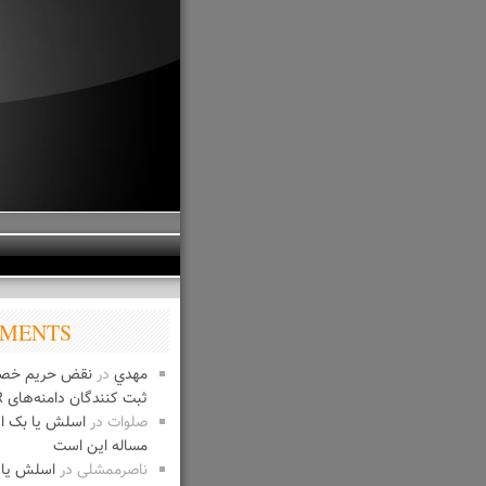
MENTS
مهدي
در
نقض حریم خص
ثبت کنندگان دامنه‌های IR
صلوات
در
اسلش یا بک 
مساله این است
ناصرممشلی
در
اسلش یا 