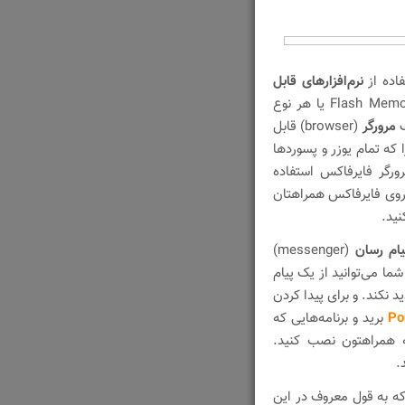
اده از
نرم‌افزارهای قابل
(portable) هست که فقط کافیه آن ها را روی یک Flash Memory یا هر نوع
ک
مرورگر
(browser) قابل
 که تمام یوزر و پسوردها
ورگر فایرفاکس استفاده
م روی فایرفاکس همراهتان
نید.
یام رسان
(messenger)
ما می‌توانید از یک پیام
ما را تحدید نکند. و برای پیدا کردن
Po
برید و برنامه‌هایی که
ه همراهتون نصب کنید.
.
 که به قول معروف در این