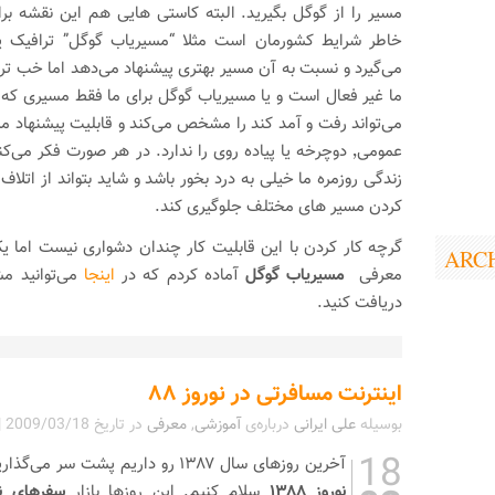
مسیر را از گوگل بگیرید. البته کاستی هایی هم این نقشه بر
خاطر شرایط کشورمان است مثلا “مسیریاب گوگل” ترافیک 
می‌گیرد و نسبت به آن مسیر بهتری پیشنهاد می‌دهد اما خب ت
ما غیر فعال است و یا مسیریاب گوگل برای ما فقط مسیری ک
می‌تواند رفت و آمد کند را مشخص می‌کند و قابلیت پیشنهاد م
عمومی٬ دوچرخه یا پیاده روی را ندارد. در هر صورت فکر می‌
زندگی روزمره ما خیلی به درد بخور باشد و شاید بتواند از اتلاف
کردن مسیر های مختلف جلوگیری کند.
گرچه کار کردن با این قابلیت کار چندان دشواری نیست اما ی
ARC
معرفی
مسیریاب گوگل
آماده کردم که در
اینجا
می‌توانید مش
دریافت کنید.
اینترنت مسافرتی در نوروز ۸۸
بوسیله
علی ایرانی
درباره‌ی
آموزشی
,
معرفی
در تاریخ
2009/03/18
|
18
آخرین روز‌های سال ۱۳۸۷ رو داریم پشت سر می‌گذاریم و آماده می‌شویم تا به
نوروز ۱۳۸۸
سلام کنیم. این روزها بازار
سفرهای نو