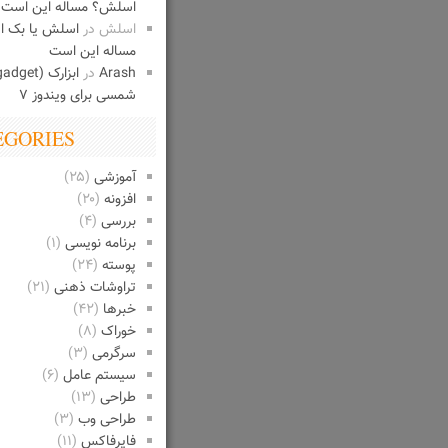
اسلش؟ مساله این است
اسلش
در
اسلش یا بک 
مساله این است
Arash
در
شمسی برای ویندوز ۷
EGORIES
آموزشی
(۲۵)
افزونه
(۲۰)
بررسی
(۴)
برنامه نویسی
(۱)
پوسته
(۲۴)
تراوشات ذهنی
(۲۱)
خبرها
(۴۲)
خوراک
(۸)
سرگرمی
(۳)
سیستم عامل
(۶)
طراحی
(۱۳)
طراحی وب
(۳)
فایرفاکس
(۱۱)