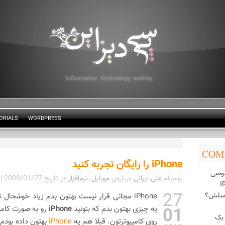
ORIALS
WORDPRESS
COM
iPhone را رایگان تجربه کنید
وصی
بوسیله
علی ایرانی
درباره‌ی
موبایل
,
نرم‌افزار
در تاریخ
2008/01/27
|
27
اسلش؟
iPhone مجانی قرار نیست بهتون بدم زیاد خوشحا
01
یه چیزی بهتون بدم که بتونید
iPhone
رو به صورت کامل
بک
روی کامپیوترتون. قبلا هم یه
iPhone
بهتون داده بودم 