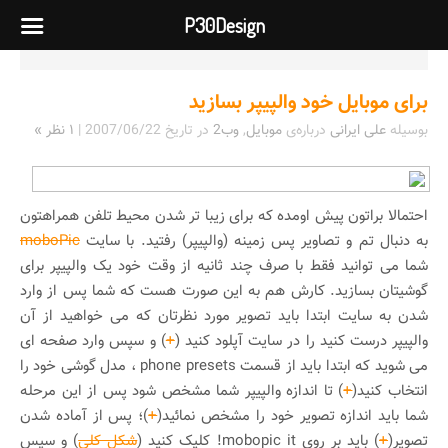
P30Design
برای موبایل خود والپیپر بسازید
بوسیله
علی ایرانی
درباره‌ی
موبایل
,
وب2
در تاریخ
2007/06/22
|
۱ نظر »
احتمالا براتون پیش اومده که برای زیبا تر شدن محیط تلفن همراهتون
به دنبال تم و تصاویر پس زمینه (والپیپر) رفتید. با سایت
moboPic
شما می توانید فقط با صرف چند ثانیه از وقت خود یک والپیپر برای
گوشیتان بسازید. کارش هم به این صورت هست که شما پس از وارد
شدن به سایت ابتدا باید تصویر مورد نظرتان که می خواهید از آن
والپیپر درست کنید را در سایت آپلود کنید (
+
) و سپس وارد صفحه ای
می شوید که ابتدا باید از قسمت phone presets ، مدل گوشی خود را
انتخاب کنید(
+
) تا اندازه والپیپر شما مشخص شود پس از این مرحله
شما باید اندازه تصویر خود را مشخص نمائید(
+
)؛ پس از آماده شدن
تصویر(
+
) باید بر روی mobopic it! کلیک کنید (
شکل کلی
) و سپس