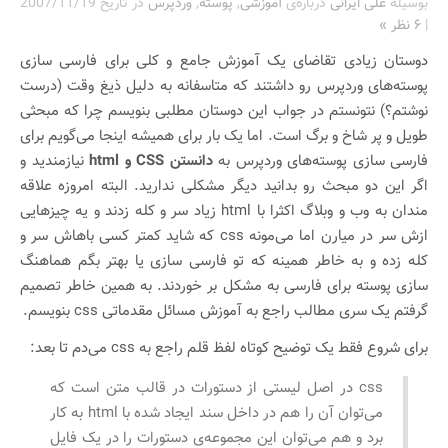
بوسیله
علی ایرانی
درباره‌ی
آموزشی
,
پوسته
,
وردپرس
در تاریخ
2007/11/19
|
۶ نظر »
دوستان زیادی تقاضای یک آموزش جامع و کلی برای فارسی سازی
پوسته‌های وردپرس رو داشتند که متاسفانه به دلیل ذیغ وقت (درست
نوشتم؟) نتونستم در جواب این دوستان مطلبی بنویسم چرا که مبحثی
طویل و پر شاخ و برگ است. اما یک بار برای همیشه اینجا می‌گویم برای
فارسی سازی پوسته‌های وردپرس به
دانستن CSS و html
نیازمندید و
اگر این دو مبحث رو بدانید دیگر مشکلی ندارید. البته امروزه علاقه
مندان به وب و وبلاگ اکثرا با html زیاد سر و کله زدند و یه چیزهایی
ازش سر در میارن اما می‌مونه css که شاید کمتر کسی باهاش سر و
کله زده و به خاطر همینه که تو فارسی سازی یا بهتر بگم هماهنگ
سازی پوسته برای فارسی به مشکل بر خوردند. به همین خاطر تصمیم
گرفتم یک سری مطالب راجع به آموزش مسائل مقدماتی css بنویسم.
برای شروع فقط یک توضیح کوتاه لفظ قلم راجع به css می‌دم تا بعد:
css در اصل لیستی از دستورات در قالب متن است که
می‌توان آن را هم در داخل سند ایجاد شده با html به کار
برد و هم می‌توان این مجموعه‌ی دستورات را در یک فایل