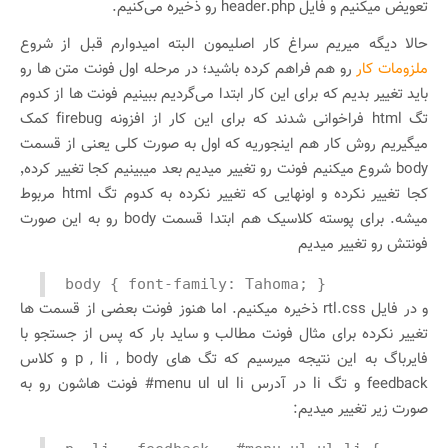
تعویض میکنیم و فایل header.php رو ذخیره می‌کنیم.
حالا دیگه میریم سراغ کار اصلیمون البته امیدوارم قبل از شروع
ملزومات کار
رو هم فراهم کرده باشید؛ در مرحله اول فونت متن ها رو
باید تغییر بدیم که برای این کار ابتدا می‌گردیم ببینیم فونت ها از کدوم
تگ html فراخوانی شدند که برای این کار از افزونه firebug کمک
میگیریم روش کار هم اینجوریه که اول به صورت کلی یعنی از قسمت
body شروع میکنیم فونت رو تغییر میدیم بعد میبینیم کجا تغییر کرده٬
کجا تغییر نکرده و اونهایی که تغییر نکرده به کدوم تگ html مربوط
میشه. برای پوسته کلاسیک هم ابتدا قسمت body رو به این صورت
فونتش رو تغییر میدیم
body { font-family: Tahoma; }
و در فایل rtl.css ذخیره میکنیم. اما هنوز فونت بعضی از قسمت ها
تغییر نکرده برای مثال فونت مطالب و ساید بار که پس از جستجو با
فایرباگ به این نتیجه میرسیم که تگ های p , li , body و کلاس
feedback و تگ li در آدرس menu ul ul li# فونت هاشون رو به
صورت زیر تغییر میدیم: