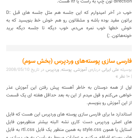
direction تون چپ به راست یا ltr هست.
خوب در آخر امیدوارم که این جلسه هم مثل جلسه های قبل :D
براتون مفید بوده باشه و مشقاتون رو هم خوش خط بنویسید که به
خوش خطها خوب نمره می‌دم٬ خوب دیگه تا جلسه دیگه برید
خونه‌هاتون. ;)
فارسی سازی پوسته‌های وردپرس (بخش سوم)
بوسیله
علی ایرانی
درباره‌ی
آموزشی
,
پوسته
,
وردپرس
در تاریخ
2008/05/10
|
۱۰ نظر »
اول از همه دوستان به خاطر آهسته پیش رفتن این آموزش عذر
خواهی می‌کنم و قول میدم از این به بعد حداقل هفته ای یک قسمت
از این آموزش رو بنویسم.
استاندارد ما برای فارسی سازی پوسته های وردپرس این هست که فایل
های اصلی وردپرس دست کاری نشه البته بیشتر منظورمون فایل
استایل یا همون style.css به همین منظور یک فایل rtl.css به فایل
های پوسته اضافه میکنیم و عملیات مربوط به راست به چپ سازی و