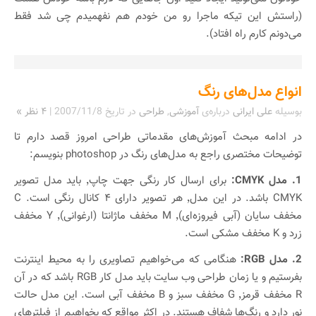
(راستش این تیکه ماجرا رو من خودم هم نفهمیدم چی شد فقط
می‌دونم کارم راه افتاد).
انواع مدل‌های رنگ
بوسیله
علی ایرانی
درباره‌ی
آموزشی
,
طراحی
در تاریخ
2007/11/8
|
۴ نظر »
در ادامه مبحث آموزش‌های مقدماتی طراحی امروز قصد دارم تا
توضیحات مختصری راجع به مدل‌های رنگ در photoshop بنویسم:
1. مدل CMYK:
برای ارسال کار رنگی جهت چاپ٬ باید مدل تصویر
CMYK باشد. در این مدل٬ هر تصویر دارای ۴ کانال رنگی است. C
مخفف سایان (آبی فیروزه‌ای)٬ M مخفف ماژانتا (ارغوانی)٬ Y مخفف
زرد و K مخفف مشکی است.
2. مدل RGB:
هنگامی که می‌خواهیم تصاویری را به محیط اینترنت
بفرستیم و یا زمان طراحی وب سایت باید مدل کار RGB باشد که در آن
R مخفف قرمز٬ G مخفف سبز و B مخفف آبی است. این مدل حالت
نور دارد و رنگ‌ها شفاف هستند. در اکثر مواقع که بخواهیم از فیلتر‌های