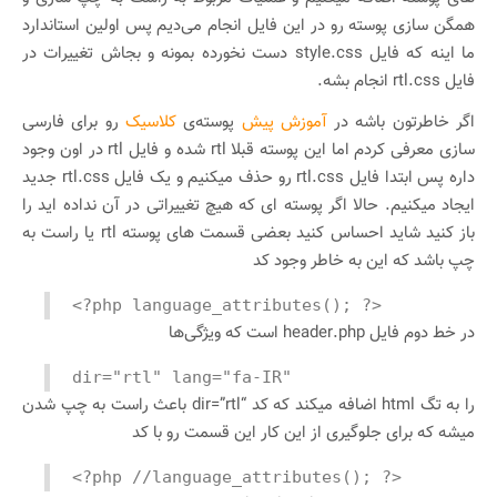
همگن سازی پوسته رو در این فایل انجام می‌دیم پس اولین استاندارد
ما اینه که فایل style.css دست نخورده بمونه و بجاش تغییرات در
فایل rtl.css انجام بشه.
اگر خاطرتون باشه در
آموزش پیش
پوسته‌ی
کلاسیک
رو برای فارسی
سازی معرفی کردم اما این پوسته قبلا rtl شده و فایل rtl در اون وجود
داره پس ابتدا فایل rtl.css رو حذف میکنیم و یک فایل rtl.css جدید
ایجاد میکنیم. حالا اگر پوسته ای که هیچ تغییراتی در آن نداده اید را
باز کنید شاید احساس کنید بعضی قسمت های پوسته rtl یا راست به
چپ باشد که این به خاطر وجود کد
<?php language_attributes(); ?>
در خط دوم فایل header.php است که ویژگی‌ها
dir="rtl" lang="fa-IR"
را به تگ html اضافه میکند که کد “dir=”rtl باعث راست به چپ شدن
میشه که برای جلوگیری از این کار این قسمت رو با کد
<?php //language_attributes(); ?>