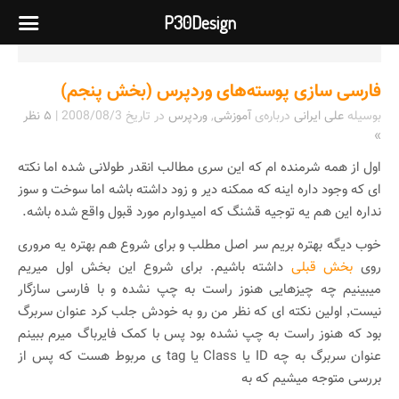
P30Design
فارسی سازی پوسته‌های وردپرس (بخش پنجم)
بوسیله
علی ایرانی
درباره‌ی
آموزشی
,
وردپرس
در تاریخ
2008/08/3
|
۵ نظر
»
اول از همه شرمنده ام که این سری مطالب انقدر طولانی شده اما نکته
ای که وجود داره اینه که ممکنه دیر و زود داشته باشه اما سوخت و سوز
نداره این هم یه توجیه قشنگ که امیدوارم مورد قبول واقع شده باشه.
خوب دیگه بهتره بریم سر اصل مطلب و برای شروع هم بهتره یه مروری
روی
بخش قبلی
داشته باشیم. برای شروع این بخش اول میریم
میبینیم چه چیزهایی هنوز راست به چپ نشده و با فارسی سازگار
نیست٬ اولین نکته ای که نظر من رو به خودش جلب کرد عنوان سربرگ
بود که هنوز راست به چپ نشده بود پس با کمک فایرباگ میرم ببینم
عنوان سربرگ به چه ID یا Class یا tag ی مربوط هست که پس از
بررسی متوجه میشیم که به