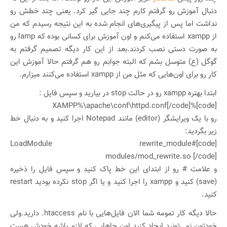
دنبال آموزش رو گرفتم کارم چند جایی گیر کرد. یعنی چند خطش رو
نداشت اما پس از پیگیری‌های انجام شده به این نتیجه رسیدم که من
از xampp استفاده می‌کنم و اون آموزش برای کسانی بوده که lamp رو
به صورت دستی نصب کردند.بعد از این کار دیگه تصمیم گرفتم به
گوگل (ع) متوسل بشم که البته جوابم رو هم گرفتم حالا آموزش این
کار رو برای اون‌هایی که مثل من از xampp استفاده می‌کنند میزارم.
ابتدا بهتره xampp رو در حالت stop در بیارید و سپس فایل :
[code]%XAMPP%\apache\conf\httpd.conf[/code]
رو با یک ویرایشگر (editor) مانند Notepad اجرا کنید و به دنبال خط
زیر بگردید:
[code]#LoadModule rewrite_module
modules/mod_rewrite.so [/code]
و علامت # رو از ابتدای این خط پاک کنید و سپس فایل را ذخیره
(save) کنید و xampp را اجرا کنید و یا اگر stop نکرده بودید restart
کنید.
حالا دیگه کار تمومه شما الان فایل‌هایی با نام
.htaccess
دارید.ولی
خودتون نمی‌تونید ایجاد کنید اون جاهایی که لازم باشه خودش هست