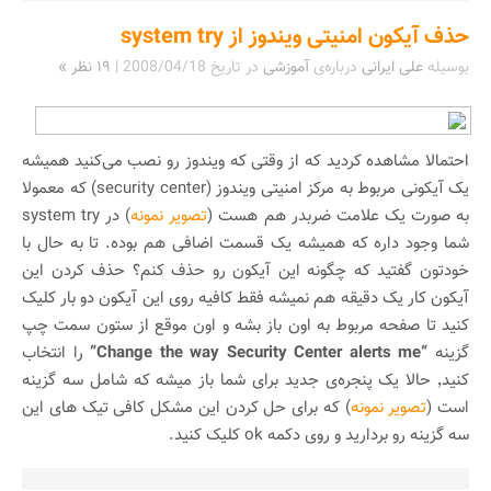
حذف آیکون امنیتی ویندوز از system try
بوسیله
علی ایرانی
درباره‌ی
آموزشی
در تاریخ
2008/04/18
|
۱۹ نظر »
احتمالا مشاهده کردید که از وقتی که ویندوز رو نصب می‌کنید همیشه
یک آیکونی مربوط به مرکز امنیتی ویندوز (security center) که معمولا
به صورت یک علامت ضربدر هم هست (
تصویر نمونه
) در system try
شما وجود داره که همیشه یک قسمت اضافی هم بوده. تا به حال با
خودتون گفتید که چگونه این آیکون رو حذف کنم؟ حذف کردن این
آیکون کار یک دقیقه هم نمیشه فقط کافیه روی این آیکون دو بار کلیک
کنید تا صفحه مربوط به اون باز بشه و اون موقع از ستون سمت چپ
گزینه
“Change the way Security Center alerts me”
را انتخاب
کنید٬ حالا یک پنجره‌ی جدید برای شما باز میشه که شامل سه گزینه
است (
تصویر نمونه
) که برای حل کردن این مشکل کافی تیک های این
سه گزینه رو بردارید و روی دکمه ok کلیک کنید.