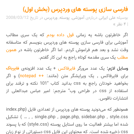
فارسی سازی پوسته های وردپرس (بخش اول)
بوسیله
علی ایرانی
درباره‌ی
آموزشی
,
پوسته
,
وردپرس
در تاریخ
2008/03/12
|
۴ نظر »
اگر خاطرتون باشه یه زمانی
قول داده بودم
که یک سری مطالب
آموزشی برای فارسی سازی پوسته های وردپرس بنویسم که متاسفانه
وقت نشد و بعد هم فراموش کردم. اما اگر خاطرتون باشه در
همون
مطلب
یک سری مقدمه کوتاه راجع به این کار گفتم.
وسایل لازم:
یک عدد مرورگر
فایرفاکس
+ یک عدد افزونه‌ی
فایرباگ
برای فایرفاکس ٬ یک ویرایشگر متن (مانند:
++ notepad
) و اگر
بخواهید خودتان راجع به css بدانید کتاب “101 نکته و ترفند برای
استفاده از css در طراحی وب” مترجم: امیر عباس عبدالعلی از
انتشارات ناقوس.
همونطور که می‌دونید پوسته های وردپرس از تعدادی فایل (index.php
, single.php , page.php, sidebar.php , style.css , … ) تشکیل
شده اما بیشتر فعالیت ما روی استایل پوسته (style.css) که با پسوند
css ذخیره شده است. که محتوای این فایل css دستوراتی از نوع زبان