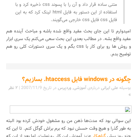
متنی ساده قرار داد و آن را با پسوند css ذخیره کرد و با
استفاده از این دستور به فایل html لینک کرد که به این
فایل css فایل css خارجی می‌گویند.
امیدوارم تا این جای بحث مفید واقع شده باشه و مباحث آینده هم
مفید واقع بشه. در مطالب بعدی این بحث سعی می‌کنم یک سری ابزار
و روش ها رو برای کار با css بگم و یک سری دستورات کلی رو هم
توضیح بدم.
چگونه در windows فایل htaccess. بسازیم؟
بوسیله
علی ایرانی
درباره‌ی
آموزشی
,
وردپرس
در تاریخ
2007/11/9
|
۲ نظر
»
این سوالی بود که مدت‌ها ذهن من رو مشغول خودش کرده بود البته
به طور گذرا و هیچ وقت حسش نبود که برم براش گوگل کنم. تا این که
چند روز پیش
گناهکار
عزیز آموزش این کار رو نوشت. اما بعد از این که