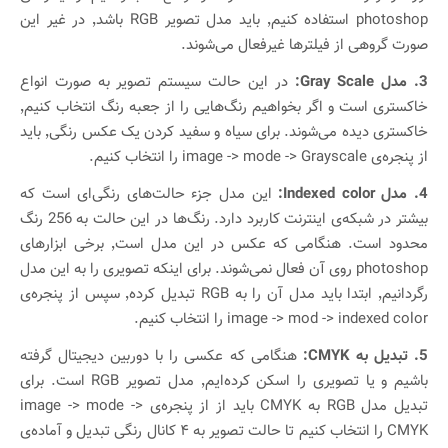
photoshop استفاده کنیم٬ باید مدل تصویر RGB باشد٬ در غیر این
صورت گروهی از فیلتر‌ها غیرفعال می‌شوند.
3. مدل Gray Scale:
در این حالت سیستم تصویر به صورت انواع
خاکستری است و اگر بخواهیم رنگ‌هایی را از جعبه رنگ انتخاب کنیم٬
خاکستری دیده می‌شوند. برای سیاه و سفید کردن یک عکس رنگی٬ باید
از پنجره‌ی image -> mode -> Grayscale را انتخاب کنیم.
4. مدل Indexed color:
این مدل جزء حالت‌های رنگی‌ای است که
بیشتر در شبکه‌ی اینترنت کاربرد دارد. رنگ‌ها در این حالت به 256 رنگ
محدود است. هنگامی که عکس در این مدل است٬ برخی ابزار‌های
photoshop روی آن فعال نمی‌شوند. برای اینکه تصویری را به این مدل
رگردانیم٬ ابتدا باید مدل آن را به RGB تبدیل کرده٬ سپس از پنجره‌ی
image -> mod -> indexed color را انتخاب کنیم.
5. تبدیل به CMYK:
هنگامی که عکسی را با دوربین دیجیتال گرفته
باشیم و یا تصویری را اسکن کرده‌ایم٬ مدل تصویر RGB است. برای
تبدیل مدل RGB به CMYK باید از از پنجره‌ی image -> mode ->
CMYK را انتخاب کنیم تا حالت تصویر به ۴ کانال رنگی تبدیل و آماده‌ی