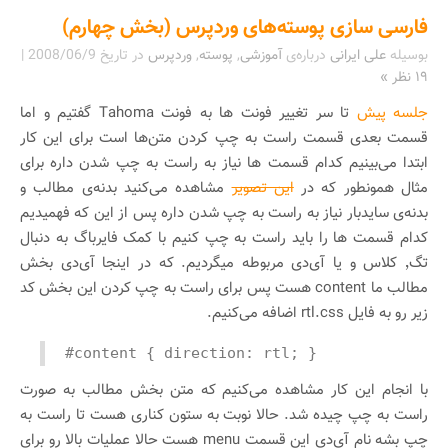
فارسی سازی پوسته‌های وردپرس (بخش چهارم)
بوسیله
علی ایرانی
درباره‌ی
آموزشی
,
پوسته
,
وردپرس
در تاریخ
2008/06/9
|
۱۹ نظر »
جلسه پیش
تا سر تغییر فونت ها به فونت Tahoma گفتیم و اما
قسمت بعدی قسمت راست به چپ کردن متن‌ها است برای این کار
ابتدا می‌بینیم کدام قسمت ها نیاز به راست به چپ شدن داره برای
مثال همونطور که در
این تصویر
مشاهده می‌کنید بدنه‌ی مطالب و
بدنه‌ی سایدبار نیاز به راست به چپ شدن داره پس از این که فهمیدیم
کدام قسمت ها را باید راست به چپ کنیم با کمک فایرباگ به دنبال
تگ٬ کلاس و یا آی‌دی مربوطه میگردیم. که در اینجا آی‌دی بخش
مطالب ما content هست پس برای راست به چپ کردن این بخش کد
زیر رو به فایل rtl.css اضافه می‌کنیم.
#content { direction: rtl; }
با انجام این کار مشاهده می‌کنیم که متن بخش مطالب به صورت
راست به چپ چیده شد. حالا نوبت به ستون کناری هست تا راست به
چپ بشه نام آی‌دی این قسمت menu هست حالا عملیات بالا رو برای