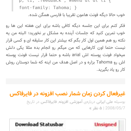
p, li, .feedback , #menu ul ul li {
font-family: Tahoma; }
خوب حالا دیگه فونت هامون تقریبا با فارسی همگن شده.
فکر کنم برای این جلسه دیگه کافی باشه برای این هفته این ها رو
خوب تمرین کنید که جلسات آینده به مشکل بر نخورید؛ البته من یه
نکته رو هم همین اول کار بگم که بیشتر این کار سلیقه ای و کسی قرار
نیست حتما اون کارهایی که من میگم رو انجام بده مثلا یکی دلش
میخواد فونت پوسته اش arial باشه و حتما قرار نیست فونت پوسته
اش رو Tahoma بزاره و در اصل هدف من اینه که شما دوستان روش
کار رو یاد بگیرید.
غیرفعال کردن زمان شمار نصب افزونه در فایرفاکس
بوسیله
علی ایرانی
درباره‌ی
آموزشی
,
افزونه
,
فایرفاکس
در تاریخ
2008/05/7
|
۵ نظر »