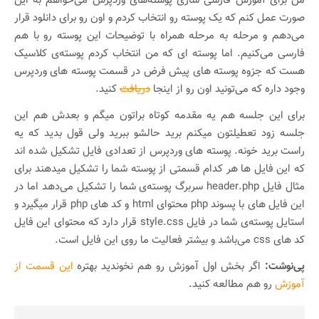
من برای آموزش فارسی سازی پوسته‌های وردپرس می‌خواهم به این
صورت عمل کنم که یک پوسته رو انتخاب کردم و اون رو برای دانلود قرار
می‌دهم و مرحله به مرحله همراه با توضیحات این پوسته رو با هم
فارسی می‌کنیم. اما پوسته ای که من انتخاب کردم پوسته‌ی کلاسیک
هست که جزوه پوسته های پیش فرض در قسمت پوسته های وردپرس
وجود داره که می‌تونید اون رو از اینجا
دریافت
کنید.
برای این جلسه هم یه مقدمه کوتاه براتون میگم و بعدش هم این
جلسه زود تعطیلتون میکنم برید حالشو ببرید ولی قول بدید که یه
راست برید خونه. پوسته های وردپرس از تعدادی فایل تشکیل شده اند
که این فایل ها هر کدام قسمتی از پوسته شما را تشکیل میدهند برای
مثال فایل header.php سربرگ پوسته‌ی شما را تشکیل می‌دهد اما در
این فایل های با پسوند php محتوای html و کد های php قرار میگیرد و
استایل پوسته‌ی شما در فایل style.css قرار دارد که محتوای این فایل
کد های css می‌باشد و بیشتر فعالیت ما روی این فایل است.
پی‌نوشت:
اگر بخش اول آموزش رو هم نخوندید بهتره
این قسمت از
آموزش
رو هم مطالعه کنید.