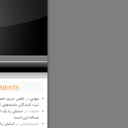
MENTS
مهدي
در
نقض حریم خص
ثبت کنندگان دامنه‌های IR
صلوات
در
اسلش یا بک 
مساله این است
ناصرممشلی
در
اسلش یا 