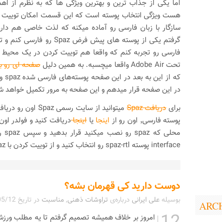
اما یکی از جذاب ترین و بهترین ویژگی ها که به نظرم از ا
هست ویژگی انتخاب پوسته است که این قسمت امکان توییت کر
سازگار با زبان فارسی رو آماده میکنه که لذت خاصی هم دا
گرفتم یکی از پوسته های پیش فرض 
فارسی رو تجربه کنم که واقعا هم توییت کردن در یک محیط س
تحت Adobe Air واقعا میچسبه. به همین دلیل
صفحه ای رو با عن
در این صفحه قرار میدهم و این صفحه به مرور تکمیل خواهد ش
برای
دریافت Spaz
میتوانید از سایت رسمی 
پوسته فارسی٬ اون رو از
اینجا
یا
اینجا
محلی 
interface پوسته spaz-rtl رو انتخاب کنید و از توییت کردن با spaz لذت ببرید.
دوست دارید کی قهرمان بشه؟
بوسیله
علی ایرانی
درباره‌ی
تراوشات ذهنی
,
مناسبت
در تاریخ
05/12
ARC
امروز بر خلاف همیشه تصمیم گرفتم تا یه مطلب ورزشی