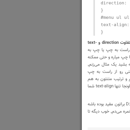
direction: 
}
#menu ul ul
text-align:
}
تفاوت direction و text-
رو راست به چپ یا چپ به
مت راست یا چپ میاره و حتی ممکنه
direction ش تفاوت داشته باشه اما برای این که بهتر متوجه بشید یک مثال می‌زنم٬
تنی رو از راست به چپ
و ترتیب متنتون به هم
میخوره و خوندنش مشکل میشه این مشکل به خاطره اینه که اونجا تنها text-align شما
خوب در آخر امیدوارم که این جلسه هم مثل جلسه های قبل :D براتون مفید بوده باشه
و مشقاتون رو هم خوش خط بنویسید که به خوش خطها خوب نمره می‌دم٬ خوب دیگه تا