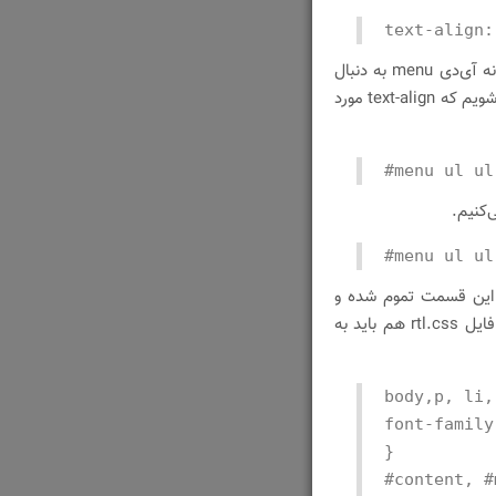
text-align:
در این بدنه وجود دارد که با استفاده از افزونه‌ی فایرباگ در بدنه آی‌دی menu به دنبال
این text-align می‌گردیم که پس از مقداری کنکاش متوجه می‌شویم که text-align مورد
#menu ul ul
#menu ul ul
ر این قسمت تموم شده و
در اومده و کدهای فایل rtl.css هم باید به
body,p, li,
font-family
}
#content, #