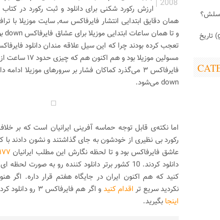
2008
ارزش رکورد شکنی برای دانلود و ثبت رکورد در کتاب 
اسلش؟
همان دقایق ابتدایی انتشار فایرفاکس س
و تا ه
ابزارک (gadget) تاریخ
مسولین موزیلا بود و هم
CAT
فایرفاکس ۳ می‌گذرد کماکان فشار بر سرورهای موزیلا ادامه
down می‌شود.
اما نکته‌ی قابل توجه حماسه آفرینی ایرانیان است که بر خلاف
رکورد بی نظیری از خودشون به جای گذاشتند و نشون دادند با 
عاشق فایرفاکس بود و تا لحظه نگارش این مطلب ایرانیان
۱۷۷ هزار با
دانلود کردند. 10 کشور برتر دانلود کننده رو به صورت لحظه ای میتونید از
نکردید سریع تر
اقدام کنید
و اگر هم فایرفاکس ۳ رو دانلود کردید گواهی دانلودتون رو از
اینجا
بگیرید.