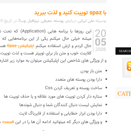
با spaz توییت کنید و لذت ببرید
بوسیله
علی ایرانی
درباره‌ی
پوسته
,
معرفی
,
نرم‌افزار
,
وب2
در تاریخ
20
20
این روزها با برنامه هایی (Application) که تحت نرم‌افزار
05
میشه خیلی حال میکنم یکی از این برنامه‌هایی که 
حال کردم و ازش استفاده میکنم
اپلیکیشن Spaz
هست
2008
کلاینت خوب و متن باز برای توییتر هست و لذت توییت 
و از ویژگی های شاخص این اپلیکیشن میتوان به موارد زیر اشاره 
متن باز بودن
دارا بودن پوسته های متعدد
ساخت پوسته و تعریف کردن Css
CAT
ستاره دار کردن توییت های مورد علاقه و یا حذف توییت ها
نمایش لیست دنبال کنندگان شما و دنبال شوندها
دارا بودن ابزار خطایابی و استفاده از فایرباگ لایت
و ویژگی های دیگر که میتوانید ادامه آن ها را در این
قسمت
م