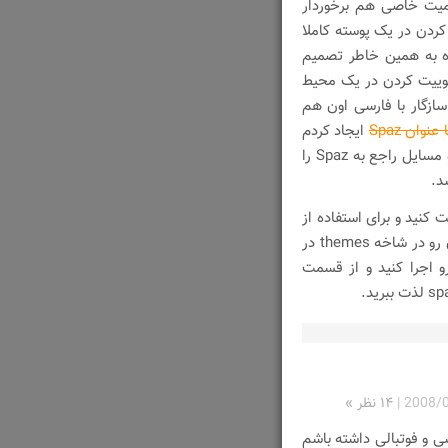
همیت خاصی هم برخوردار
دن در یک پوسته کاملا
ره به همین خاطر تصمیم
Spaz رو فارسی کنم و توییت کردن در یک محیط
ازگار با فارسی اون هم
وان Spaz
ایجاد کردم
که از این به بعد در این صفحه پوسته‌های فارسی شده spaz و مسایل راجع به Spaz را
د.
Spaz اون رو دریافت کنید و برای استفاده از
دریافت کنید و فولدر اون رو در شاخه themes در
که spaz رو نصب میکنید قرار بدهید و سپس spaz رو اجرا کنید و از قسمت
2008/
|
۱۴ نظر »
 و فوتبالی داشته باشم