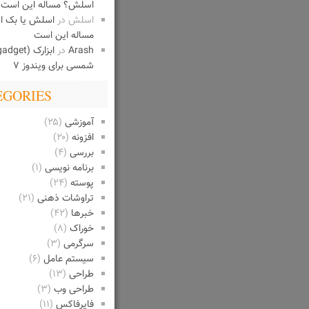
اسلش؟ مساله این است
اسلش
در
اسلش یا بک 
مساله این است
Arash
در
شمسی برای ویندوز ۷
EGORIES
آموزشی
(۲۵)
افزونه
(۲۰)
بررسی
(۴)
برنامه نویسی
(۱)
پوسته
(۲۴)
تراوشات ذهنی
(۲۱)
خبرها
(۴۲)
خوراک
(۸)
سرگرمی
(۳)
سیستم عامل
(۶)
طراحی
(۱۳)
طراحی وب
(۳)
فایرفاکس
(۱۱)