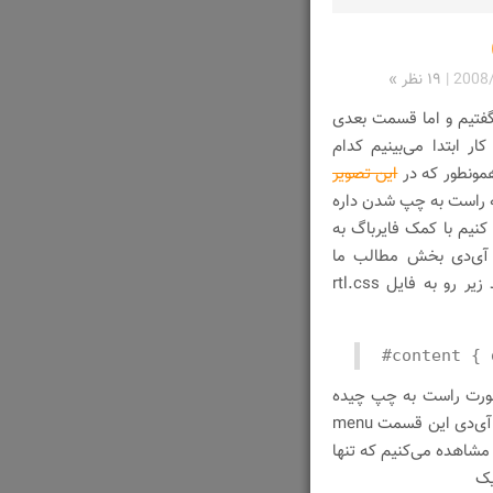
2008
|
۱۹ نظر »
سر تغییر فونت ها به فونت Tahoma گفتیم و اما قسمت بعدی
 ابتدا می‌بینیم کدام
مونطور که در
این تصویر
به راست به چپ شدن داره
نیم با کمک فایرباگ به
ینجا آی‌دی بخش مطالب ما
content هست پس برای راست به چپ کردن این بخش کد زیر رو به فایل rtl.css
#content { 
صورت راست به چپ چیده
شد. حالا نوبت به ستون کناری هست تا راست به چپ بشه نام آی‌دی این قسمت menu
 مشاهده می‌کنیم که تنها
یک