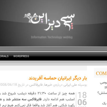
ORIALS
WORDPRESS
COM
بار دیگر ایرانیان حماسه آفریدند
وصی
بوسیله
علی ایرانی
درباره‌ی
خبرها
,
فایرفاکس
در تاریخ
2008/06/18
18
اسلش؟
06
امشب هم ادامه دارد٬
فایرفاکس سه منتشر شد
و هم
بک
رکورد شکنی هم آغاز شد واقعا فکر نمی‌کنم هیچ نرم ا