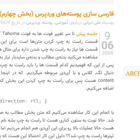
فارسی سازی پوسته‌های وردپرس (بخش چهارم)
بوسیله
علی ایرانی
درباره‌ی
آموزشی
,
پوسته
,
وردپرس
در تاریخ
/06/9
9
جلسه پیش
تا 
06
قسمت راست به چپ کردن متن‌ها است برای این کار
قسمت ها نیاز به راست به چپ شدن داره برای مثال ه
2008
مشاهده می‌کنید بدنه‌ی مطالب و بدنه‌ی سایدبار نیاز 
پس از این که فهمیدیم کدام قسمت ها را باید راست به چپ ک
ARC
دنبال تگ٬ کلاس و یا آی‌دی مربوطه میگردیم. که در ا
اضافه می‌کنیم.
direction: rtl; }
با انجام این کار مشاهده می‌کنیم که متن بخش مطالب به 
هست حالا عملیات بالا رو برای این آی‌دی هم انجام می‌دیم اما
تیترها راست به چپ شد؟؟ دلیل این کار احتمالا این هست که 