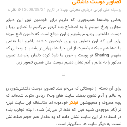
تصاویر دوست داشتنی
بوسیله
علی ایرانی
درباره‌ی
معرفی
,
وب2
در تاریخ
2008/08/24
|
۱۶ نظر »
بعضی وقت‌ها همینجوری که داریم برای خودمون توی این دنیای
مجازی چرخ میزنیم یا به اصطلاح وب گردی می‌کنیم با تصاویر زیبا و
دوست داشتنیی روبرو می‌شویم و اون موقع است که دلمون قنج میزنه
برای این که اون تصاویر رو برای خودمون داشته باشیم اما بعضی
وقت‌ها هم ممکنه وضعیت از این حرف‌ها بهرانی‌تر بشه و از اونجایی که
مفهوم
Sharing
تو پوست و خون ما نفوذ کرده دلمان بخواهد تصویر
مذکور را به عالم و آدم نشان دهیم درست مثل همین تصویر زیر.
برای آن دسته از دوستانی که می‌خواهند تصاویر دوست داشتنی‌شون رو
به عالم و آدم نشون بدهند سایت های وب۲ زیادی متولد شده‌اند که
بچه معروفه و محبوبشون
فیلکر
خودمونه اما متاسفانه این سایت فیل-
تر (نام موجودی شبیه فیل که فقط تر می‌زند) شده. البته تجارب بنده
در استفاده از این سایت نشان داده که یه مقدار هم حجم صفحاتش
نسبت به دیگر سایت ها سنگین‌تر است.