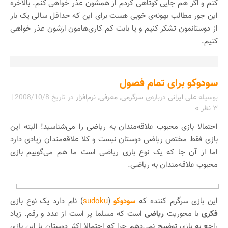
کنم و اگر هم جایی کوتاهی کردم از همشون عذر خواهی کنم. بالاخره
این جور مطالب بهونه‌ی خوبی هست برای این که حداقل سالی یک بار
از دوستانمون تشکر کنیم و یا بابت کم کاری‌هامون ازشون عذر خواهی
کنیم.
سودوکو برای تمام فصول
بوسیله
علی ایرانی
درباره‌ی
سرگرمی
,
معرفی
,
نرم‌افزار
در تاریخ
2008/10/8
|
۳ نظر »
احتمالا بازی محبوب علاقه‌مندان به ریاضی را می‌شناسید! البته این
بازی فقط مختص ریاضی دوستان نیست و کلا علاقه‌مندان زیادی دارد
اما از آن جا که یک نوع بازی ریاضی است ما هم می‌گوییم بازی
محبوب علاقه‌مندان به ریاضی.
این بازی سرگرم کننده که
سودوکو
(
sudoku
) نام دارد یک نوع بازی
فکری
با محوریت
ریاضی
است که مسلما پر است از عدد و رقم. زیاد
راجع به بازی توضیح نمی‌دهم چرا که احتمالا اکثر دوستان با این بازی