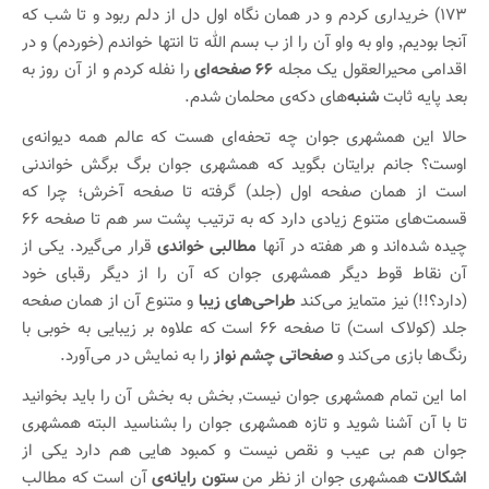
۱۷۳) خریداری کردم و در همان نگاه اول دل از دلم ربود و تا شب که
آنجا بودیم٬ واو به واو آن را از ب بسم الله تا انتها خواندم (خوردم) و در
اقدامی محیرالعقول یک مجله
۶۶ صفحه‌ای
را نفله کردم و از آن روز به
بعد پایه ثابت
شنبه‌
های دکه‌ی محلمان شدم.
حالا این همشهری جوان چه تحفه‌ای هست که عالم همه دیوانه‌ی
اوست؟ جانم برایتان بگوید که همشهری جوان برگ برگش خواندنی
است از همان صفحه اول (جلد) گرفته تا صفحه آخرش؛ چرا که
قسمت‌های متنوع زیادی دارد که به ترتیب پشت سر هم تا صفحه ۶۶
چیده شده‌اند و هر هفته در آنها
مطالبی خواندی
قرار می‌گیرد. یکی از
آن نقاط قوط دیگر همشهری جوان که آن را از دیگر رقبای خود
(دارد؟!!) نیز متمایز می‌کند
طراحی‌های زیبا
و متنوع آن از همان صفحه
جلد (کولاک است) تا صفحه ۶۶ است که علاوه بر زیبایی به خوبی با
رنگ‌ها بازی می‌کند و
صفحاتی چشم نواز
را به نمایش در می‌آورد.
اما این تمام همشهری جوان نیست٬ بخش به بخش آن را باید بخوانید
تا با آن آشنا شوید و تازه همشهری جوان را بشناسید البته همشهری
جوان هم بی عیب و نقص نیست و کمبود هایی هم دارد یکی از
اشکالات
همشهری جوان از نظر من
ستون رایانه‌‌ی
آن است که مطالب