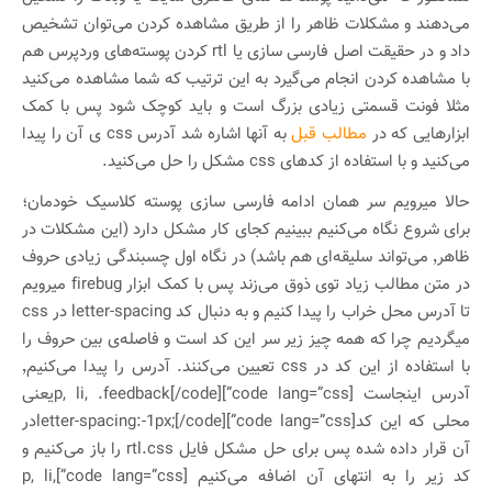
می‌دهند و مشکلات ظاهر را از طریق مشاهده کردن می‌توان تشخیص
داد و در حقیقت اصل فارسی سازی یا rtl کردن پوسته‌های وردپرس هم
با مشاهده کردن انجام می‌گیرد به این ترتیب که شما مشاهده می‌کنید
مثلا فونت قسمتی زیادی بزرگ است و باید کوچک شود پس با کمک
ابزارهایی که در
مطالب قبل
به آنها اشاره شد آدرس css ی آن را پیدا
می‌کنید و با استفاده از کدهای css مشکل را حل می‌کنید.
حالا میرویم سر همان ادامه فارسی سازی پوسته کلاسیک خودمان؛
برای شروع نگاه می‌کنیم ببینیم کجای کار مشکل دارد (این مشکلات در
ظاهر٬ می‌تواند سلیقه‌ای هم باشد) در نگاه اول چسبندگی زیادی حروف
در متن مطالب زیاد توی ذوق می‌زند پس با کمک ابزار firebug میرویم
تا آدرس محل خراب را پیدا کنیم و به دنبال کد letter-spacing در css
میگردیم چرا که همه چیز زیر سر این کد است و فاصله‌ی بین حروف را
با استفاده از این کد در css تعیین می‌کنند. آدرس را پیدا می‌کنیم٬
آدرس اینجاست [code lang=”css”]p, li, .feedback[/code]یعنی
محلی که این کد[code lang=”css”]letter-spacing:-1px;[/code]در
آن قرار داده شده پس برای حل مشکل فایل rtl.css را باز می‌کنیم و
کد زیر را به انتهای آن اضافه می‌کنیم [code lang=”css”]p, li,