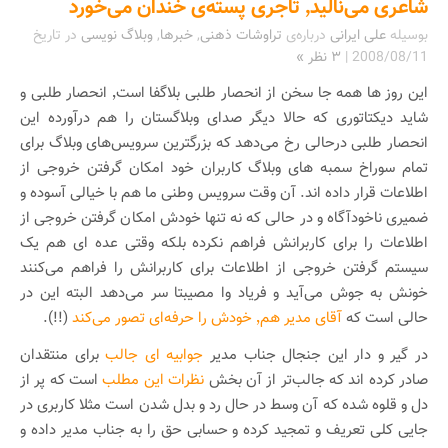
شاعری می‌نالید٬ تاجری پسته‌ی خندان می‌خورد
بوسیله
علی ایرانی
درباره‌ی
تراوشات ذهنی
,
خبرها
,
وبلاگ نویسی
در تاریخ
2008/08/11
|
۳ نظر »
این روز ها همه جا سخن از انحصار طلبی بلاگفا است٬ انحصار طلبی و
شاید دیکتاتوری که حالا دیگر صدای وبلاگستان را هم درآورده این
انحصار طلبی درحالی رخ می‌دهد که بزرگترین سرویس‌های وبلاگ برای
تمام سوراخ سمبه های وبلاگ ‌کاربران خود امکان گرفتن خروجی از
اطلاعات قرار داده اند. آن وقت سرویس وطنی ما هم با خیالی آسوده و
ضمیری ناخودآگاه و در حالی که نه تنها خودش امکان گرفتن خروجی از
اطلاعات را برای کاربرانش فراهم نکرده بلکه وقتی عده ای هم یک
سیستم گرفتن خروجی از اطلاعات برای کاربرانش را فراهم می‌کنند
خونش به جوش می‌آید و فریاد وا مصیبتا سر می‌دهد البته این در
حالی است که
آقای مدیر هم٬ خودش را حرفه‌ای تصور می‌کند
(!!).
در گیر و دار این جنجال جناب مدیر
جوابیه ای جالب
برای منتقدان
صادر کرده اند که جالب‌تر از آن بخش
نظرات این مطلب
است که پر از
دل و قلوه شده که آن وسط در حال رد و بدل شدن است مثلا کاربری در
جایی کلی تعریف و تمجید کرده و حسابی حق را به جناب مدیر داده و