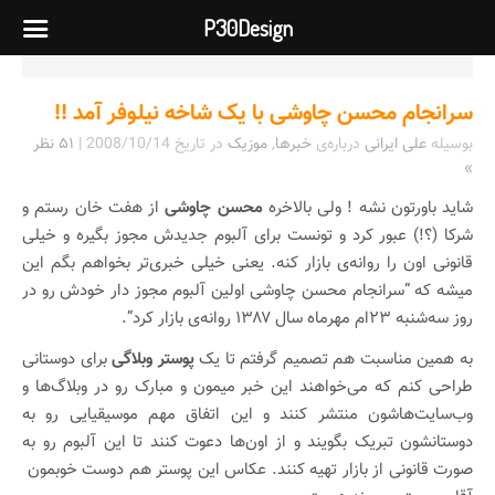
P30Design
سرانجام محسن چاوشی با یک شاخه نیلوفر آمد !!
بوسیله
علی ایرانی
درباره‌ی
خبرها
,
موزیک
در تاریخ
2008/10/14
|
۵۱ نظر
»
شاید باورتون نشه ! ولی بالاخره
محسن چاوشی
از هفت خان رستم و
شرکا (؟!) عبور کرد و تونست برای آلبوم جدیدش مجوز بگیره و خیلی
قانونی اون را روانه‌ی بازار کنه. یعنی خیلی خبری‌تر بخواهم بگم این
میشه که “سرانجام محسن چاوشی اولین آلبوم مجوز دار خودش رو در
روز سه‌شنبه ۲۳ام مهرماه سال ۱۳۸۷ روانه‌ی بازار کرد”.
به همین مناسبت هم تصمیم گرفتم تا یک
پوستر وبلاگی
برای دوستانی
طراحی کنم که می‌خواهند این خبر میمون و مبارک رو در وبلاگ‌ها و
وب‌سایت‌هاشون منتشر کنند و این اتفاق مهم موسیقیایی رو به
دوستانشون تبریک بگویند و از اون‌ها دعوت کنند تا این آلبوم رو به
صورت قانونی از بازار تهیه کنند. عکاس این پوستر هم دوست خوبمون