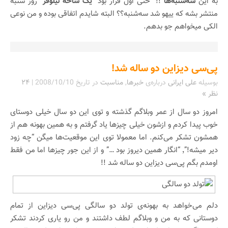
به این
سه‌شنبه‌ها
!!” حتی اول قرار بود “
یک شاخه نیلوفر
” روز شنبه
منتشر بشه که ییهو شد سه‌شنبه؟؟ البته شایدم اتفاقی بوده و من نوعی
الکی میخواهم جو بدهم.
پی‌سی دیزاین دو ساله شد!
بوسیله
علی ایرانی
درباره‌ی
خبرها
,
مناسبت
در تاریخ
2008/10/10
|
۲۴
نظر »
امروز دو سال از عمر وبلاگم گذشته و توی این دو سال خیلی دوستای
خوب پیدا کردم و ازشون خیلی چیز‌ها یاد گرفتم و به همین بهونه هم از
همشون تشکر می‌کنم. اما معمولا توی این موقعیت‌ها میگن “چه زود
دیر میشه!”٬ “انگار همین دیروز بود …” و از این جور چیز‌ها اما من فقط
اومدم بگم پی‌سی دیزاین دو ساله شد !!
دلم می‌خواهد به بهونه‌ی تولد دو سالگی پی‌سی دیزاین از تمام
دوستانی که به من و وبلاگم لطف داشتند و من رو یاری کردند تشکر