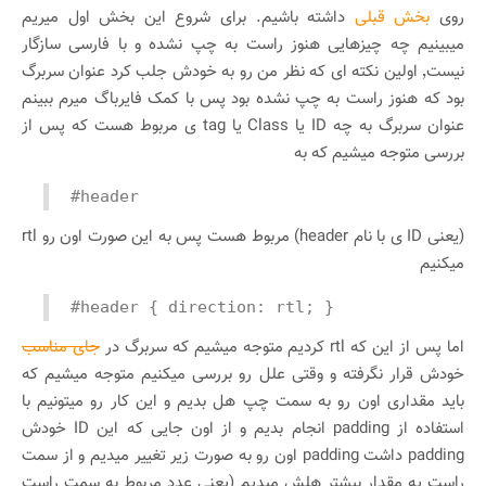
روی
بخش قبلی
داشته باشیم. برای شروع این بخش اول میریم
میبینیم چه چیزهایی هنوز راست به چپ نشده و با فارسی سازگار
نیست٬ اولین نکته ای که نظر من رو به خودش جلب کرد عنوان سربرگ
بود که هنوز راست به چپ نشده بود پس با کمک فایرباگ میرم ببینم
عنوان سربرگ به چه ID یا Class یا tag ی مربوط هست که پس از
بررسی متوجه میشیم که به
#header
(یعنی ID ی با نام header) مربوط هست پس به این صورت اون رو rtl
میکنیم
#header { direction: rtl; }
اما پس از این که rtl کردیم متوجه میشیم که سربرگ در
جای مناسب
خودش قرار نگرفته و وقتی علل رو بررسی میکنیم متوجه میشیم که
باید مقداری اون رو به سمت چپ هل بدیم و این کار رو میتونیم با
استفاده از padding انجام بدیم و از اون جایی که این ID خودش
padding داشت padding اون رو به صورت زیر تغییر میدیم و از سمت
راست یه مقدار بیشتر هلش میدیم (یعنی عدد مربوط به سمت راست