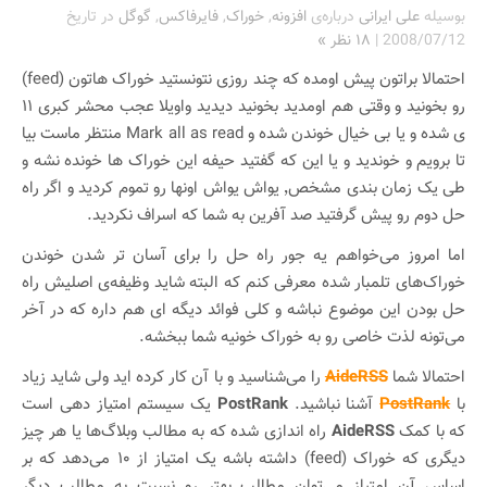
بوسیله
علی ایرانی
درباره‌ی
افزونه
,
خوراک
,
فایرفاکس
,
گوگل
در تاریخ
2008/07/12
|
۱۸ نظر »
احتمالا براتون پیش اومده که چند روزی نتونستید خوراک هاتون (feed)
رو بخونید و وقتی هم اومدید بخونید دیدید واویلا عجب محشر کبری ۱۱
ی شده و یا بی خیال خوندن شده و Mark all as read منتظر ماست بیا
تا برویم و خوندید و یا این که گفتید حیفه این خوراک ها خونده نشه و
طی یک زمان بندی مشخص٬ یواش یواش اونها رو تموم کردید و اگر راه
حل دوم رو پیش گرفتید صد آفرین به شما که اسراف نکردید.
اما امروز می‌خواهم یه جور راه حل را برای آسان تر شدن خوندن
خوراک‌های تلمبار شده معرفی کنم که البته شاید وظیفه‌ی اصلیش راه
حل بودن این موضوع نباشه و کلی فوائد دیگه ای هم داره که در آخر
می‌تونه لذت خاصی رو به خوراک خونیه شما ببخشه.
احتمالا شما
AideRSS
را می‌شناسید و با آن کار کرده اید ولی شاید زیاد
با
PostRank
آشنا نباشید.
PostRank
یک سیستم امتیاز دهی است
که با کمک
AideRSS
راه اندازی شده که به مطالب وبلاگ‌ها یا هر چیز
دیگری که خوراک (feed) داشته باشه یک امتیاز از ۱۰ می‌دهد که بر
اساس آن امتیاز می‌توان مطالب بهتر رو نسبت به مطالب دیگر