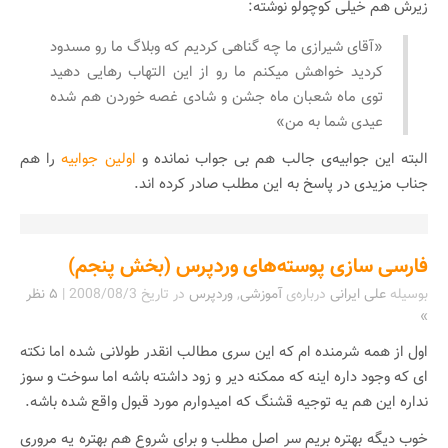
زیرش هم خیلی کوچولو نوشته:
«آقای شیرازی ما چه گناهی کردیم که وبلاگ ما رو مسدود
کردید خواهش میکنم ما رو از این التهاب رهایی دهید
توی ماه شعبان ماه جشن و شادی غصه خوردن هم شده
عیدی شما به من»
البته این جوابیه‌ی جالب هم بی جواب نمانده و
اولین جوابیه
را هم
جناب مزیدی در پاسخ به این مطلب صادر کرده اند.
فارسی سازی پوسته‌های وردپرس (بخش پنجم)
بوسیله
علی ایرانی
درباره‌ی
آموزشی
,
وردپرس
در تاریخ
2008/08/3
|
۵ نظر
»
اول از همه شرمنده ام که این سری مطالب انقدر طولانی شده اما نکته
ای که وجود داره اینه که ممکنه دیر و زود داشته باشه اما سوخت و سوز
نداره این هم یه توجیه قشنگ که امیدوارم مورد قبول واقع شده باشه.
خوب دیگه بهتره بریم سر اصل مطلب و برای شروع هم بهتره یه مروری