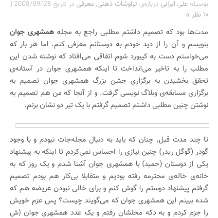
بوسیله
علی ایرانی
درباره‌ی
تراوشات ذهنی
,
معرفی
در تاریخ
2008/09/28
|
۱۰ نظر »
مدت‌ها بود که تصمیم داشتم مطلبی راجع به مجله
همشهری جوان
بنویسم و آن را از دید خودم به دوستانم معرفی کنم. اما هر بار که
می‌خواستم دست به کیبورد شوم اتفاقی می‌افتاد که نوشته شدن این
مطلب را به تاخیر می‌انداخت تا اینکه همشهری جوان در آستانه‌ی
تحقق بخشیدن به برگزاری جشن بزرگ همشهری جوان تصمیم به
برگزاری مسابقه‌ی وبلاگ نویسی گرفت. و از آنجا که من هم تصمیم به
نوشتن چنین مطلبی داشتم تصمیم گرفتم با یک تیر دو نشان بزنم.
تا چند مدت قبل٬ چنان که باید به دنبال مجله‌جات نبودم و با وجود
گودر (گوگل ریدر) چنین نیازی را احساس نمی‌کردم تا اینکه به پیشنهاد
یکی از دوستان (حمید) با همشهری جوان آشنا شدم و یک روز که به
خانه‌ی خاله‌ی محترمه رفته بودیم و متقابلا بی‌کار هم بودم تصمیم
گرفتم پیشنهاد دوستم را گوش کنم و برای خالی نبودن عریضه هم که
شده ببینم این همشهری جوان که می‌گویند چیست؟ پس عزم خویش
را جزم کردم و به دکه محلشان رفتم و یک عدد همشهری جوان (ش